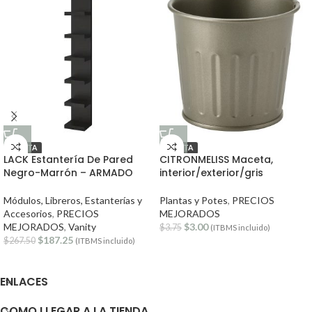
OFERTA
OFERTA
LACK Estantería De Pared
CITRONMELISS Maceta,
Negro-Marrón – ARMADO
interior/exterior/gris
Módulos, Libreros, Estanterías y
Plantas y Potes
,
PRECIOS
Accesorios
,
PRECIOS
MEJORADOS
MEJORADOS
,
Vanity
$
3.00
$
3.75
(ITBMS incluido)
$
187.25
$
267.50
(ITBMS incluido)
ENLACES
COMO LLEGAR A LA TIENDA