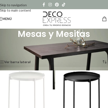
Skip to navigation
Skip to main content
MENÚ
Mesas y Mesitas
Transforme su espacio con estilo
Inicio
/
Mesas y Mesitas
Mostrando los 12 resultados
Ver barra lateral