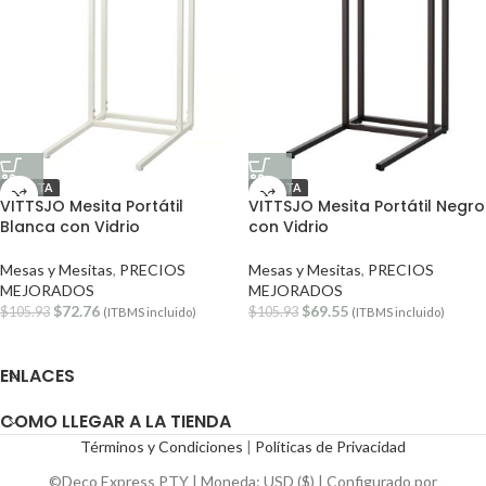
OFERTA
OFERTA
VITTSJO Mesita Portátil
VITTSJO Mesita Portátil Negro
Blanca con Vidrio
con Vidrio
Mesas y Mesitas
,
PRECIOS
Mesas y Mesitas
,
PRECIOS
MEJORADOS
MEJORADOS
$
72.76
$
69.55
$
105.93
$
105.93
(ITBMS incluido)
(ITBMS incluido)
ENLACES
COMO LLEGAR A LA TIENDA
Términos y Condiciones
|
Políticas de Privacidad
©Deco Express PTY | Moneda: USD ($) | Configurado por