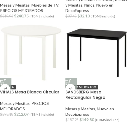
Mesas y Mesitas
,
Muebles de TV
,
y Mesitas
,
Niños
,
Nuevo en
PRECIOS MEJORADOS
DecoExpress
$
240.75
$
32.10
$
319.93
$
37.45
(ITBMS incluido)
(ITBMS incluido)
OFERTA
PRECIO MEJORADO
VIHALS Mesa Blanca Circular
SANDSBERG Mesa
Rectangular Negra
Mesas y Mesitas
,
PRECIOS
MEJORADOS
Mesas y Mesitas
,
Nuevo en
$
212.07
DecoExpress
$
293.18
(ITBMS incluido)
$
149.80
$
187.25
(ITBMS incluido)