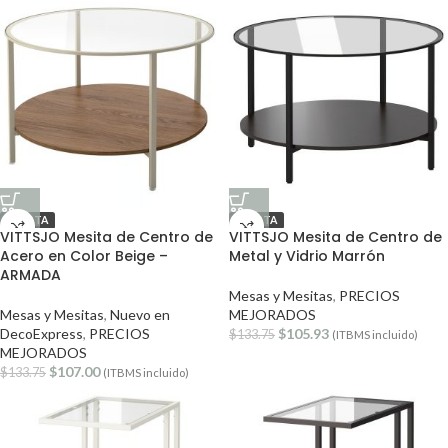
OFERTA
OFERTA
VITTSJO Mesita de Centro de
VITTSJO Mesita de Centro de
Acero en Color Beige –
Metal y Vidrio Marrón
ARMADA
Mesas y Mesitas
,
PRECIOS
Mesas y Mesitas
,
Nuevo en
MEJORADOS
DecoExpress
,
PRECIOS
$
105.93
$
133.75
(ITBMS incluido)
MEJORADOS
$
107.00
$
133.75
(ITBMS incluido)