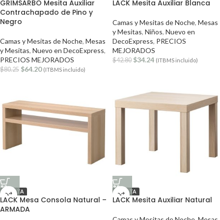
GRIMSARBO Mesita Auxiliar
LACK Mesita Auxiliar Blanca
Contrachapado de Pino y
Negro
Camas y Mesitas de Noche
,
Mesas
y Mesitas
,
Niños
,
Nuevo en
Camas y Mesitas de Noche
,
Mesas
DecoExpress
,
PRECIOS
y Mesitas
,
Nuevo en DecoExpress
,
MEJORADOS
PRECIOS MEJORADOS
$
34.24
$
42.80
(ITBMS incluido)
$
64.20
$
80.25
(ITBMS incluido)
OFERTA
OFERTA
LACK Mesa Consola Natural –
LACK Mesita Auxiliar Natural
ARMADA
Camas y Mesitas de Noche
,
Mesas