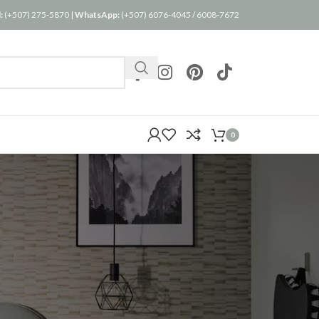
:
(+507) 275-5870
|
WhatsApp:
(+507) 6076-4045
/
6008-7672
0
torial de su pedido.
remos una nueva cuenta
formación necesaria para