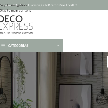
Skip to navigation
irección:
Bella Vista, El Carmen, Calle Ricardo Miró, Local H2
Skip to main content
CATEGORÍAS
ceder
*
 de usuario o correo electrónico