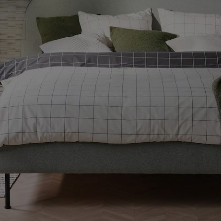
que el proceso de compra sea más rápido y sen
REGISTRARSE
traseña?
ENLACES