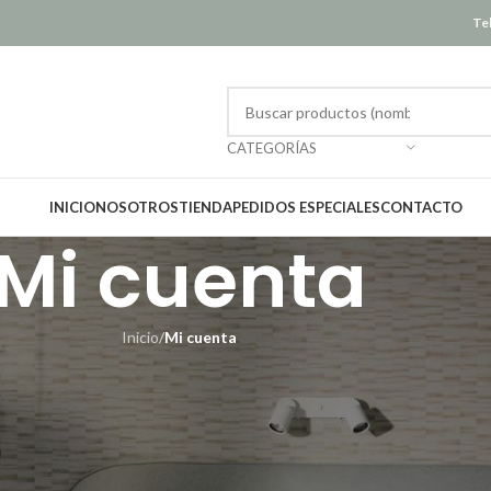
Tel
CATEGORÍAS
INICIO
NOSOTROS
TIENDA
PEDIDOS ESPECIALES
CONTACTO
Mi cuenta
Inicio
/
Mi cuenta
Registrarse
Registrarse en este sitio le permite acceder al estado e his
Simplemente complete los campos a continuación y configura
para usted en un abrir y cerrar de ojos. Solo te pediremos la in