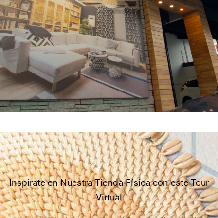
VISITA
NUESTRA
TIENDA
Inspirate en Nuestra Tienda Física con este Tour
Virtual
Conoce todos nuestros
productos en un espacio