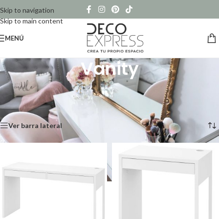
Skip to navigation
Skip to main content
MENÚ
Vanity
Maquillaje a la mano
Inicio
/
Vanity
Mostrando los 8 resultados
Ver barra lateral