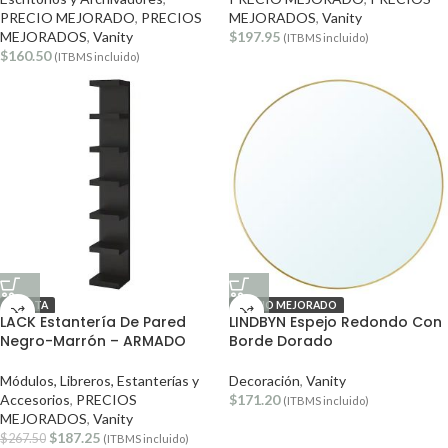
PRECIO MEJORADO
,
PRECIOS
MEJORADOS
,
Vanity
MEJORADOS
,
Vanity
$
197.95
(ITBMS incluido)
$
160.50
(ITBMS incluido)
OFERTA
PRECIO MEJORADO
LACK Estantería De Pared
LINDBYN Espejo Redondo Con
Negro-Marrón – ARMADO
Borde Dorado
Módulos, Libreros, Estanterías y
Decoración
,
Vanity
Accesorios
,
PRECIOS
$
171.20
(ITBMS incluido)
MEJORADOS
,
Vanity
$
187.25
$
267.50
(ITBMS incluido)