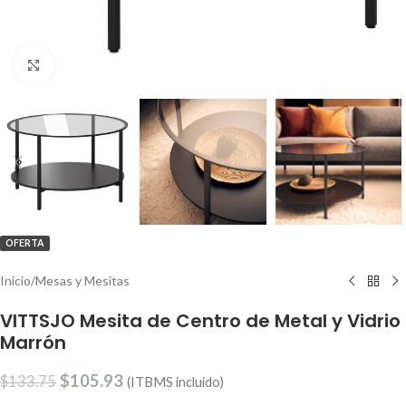
Clic para ampliar
OFERTA
Inicio
/
Mesas y Mesitas
VITTSJO Mesita de Centro de Metal y Vidrio
Marrón
$
105.93
$
133.75
(ITBMS incluido)