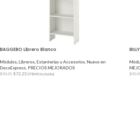
BAGGEBO Librero Blanco
BILL
Módulos, Libreros, Estanterías y Accesorios
,
Nuevo en
Módul
DecoExpress
,
PRECIOS MEJORADOS
MEJ
$
72.23
$
90.95
$
90.9
(ITBMS incluido)