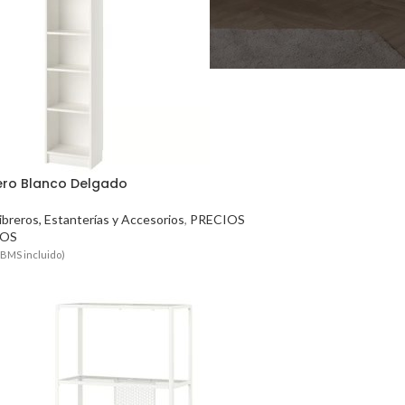
rero Blanco Delgado
ibreros, Estanterías y Accesorios
,
PRECIOS
OS
TBMS incluido)