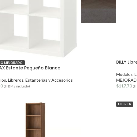
BILLY Lib
IO MEJORADO
AX Estante Pequeño Blanco
Módulos, L
os, Libreros, Estanterías y Accesorios
MEJORAD
60
$
117.70
(ITBMS incluido)
(I
OFERTA