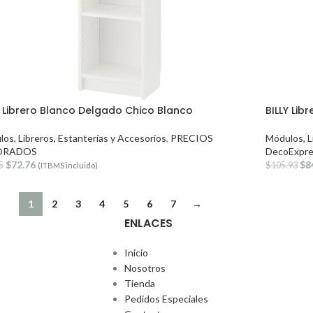
Y Librero Blanco Delgado Chico Blanco
BILLY Lib
os, Libreros, Estanterías y Accesorios
,
PRECIOS
Módulos, L
ORADOS
DecoExpre
$
72.76
$
8
5
$
105.93
(ITBMS incluido)
1
2
3
4
5
6
7
→
ENLACES
Inicio
Nosotros
Tienda
Pedidos Especiales