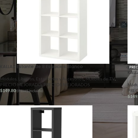
KALLAX Estante de 8 Espacios Blanco
PREC
KALL
Módulos, Libreros, Estanterías y Accesorios
,
Muebles de TV
,
PRECIO MEJORADO
,
PRECIOS MEJORADOS
Módul
$
149.80
PRE
(ITBMS incluido)
$
149