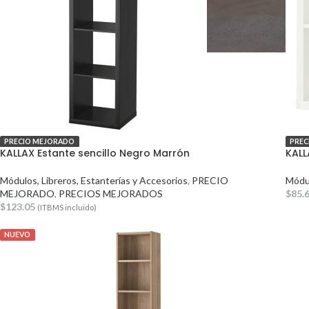
PRECIO MEJORADO
PREC
KALLAX Estante sencillo Negro Marrón
KALL
Módulos, Libreros, Estanterías y Accesorios
,
PRECIO
Módul
MEJORADO
,
PRECIOS MEJORADOS
$
85.
$
123.05
(ITBMS incluido)
NUEVO