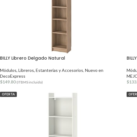
BILLY Librero Delgado Natural
BILL
Módulos, Libreros, Estanterías y Accesorios
,
Nuevo en
Módul
DecoExpress
MEJ
$
149.80
$
133
(ITBMS incluido)
OFERTA
OFE