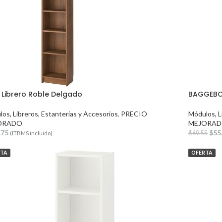
Y Librero Roble Delgado
BAGGEBO 
os, Libreros, Estanterías y Accesorios
,
PRECIO
Módulos, L
ORADO
MEJORAD
.75
$
55
$
69.55
(ITBMS incluido)
RTA
OFERTA