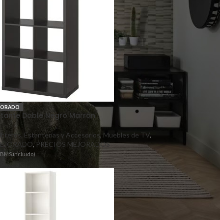
JORADO
stante Doble Negro Marrón
ibreros, Estanterías y Accesorios
,
Muebles de TV
,
MEJORADO
,
PRECIOS MEJORADOS
TBMS incluido)