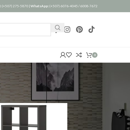
:
(+507) 275-5870
|
WhatsApp:
(+507) 6076-4045
/
6008-7672
0
24
36