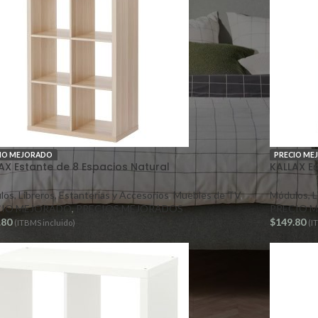
IO MEJORADO
PRECIO ME
AX Estante de 8 Espacios Natural
KALLAX E
os, Libreros, Estanterías y Accesorios
,
Muebles de TV
,
Módulos, L
CIO MEJORADO
,
PRECIOS MEJORADOS
PRECIO 
.80
$
149.80
(ITBMS incluido)
(I