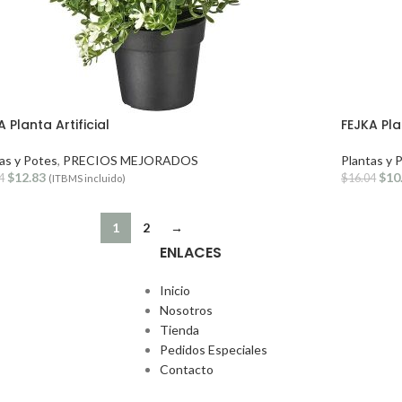
 Planta Artificial
FEJKA Plan
as y Potes
,
PRECIOS MEJORADOS
Plantas y 
$
12.83
$
10
4
$
16.04
(ITBMS incluido)
1
2
→
ENLACES
Inicio
Nosotros
Tienda
Pedidos Especiales
Contacto