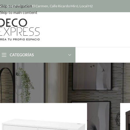
Skip to navigation
irección:
Bella Vista, El Carmen, Calle Ricardo Miró, Local H2
Skip to main content
CATEGORÍAS
Inicio
/
Productos etiquetados “spa”