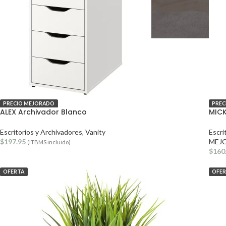
PRECIO MEJORADO
PREC
ALEX Archivador Blanco
MICK
Escritorios y Archivadores
,
Vanity
Escri
$
197.95
MEJ
(ITBMS incluido)
$
160
OFERTA
OFE