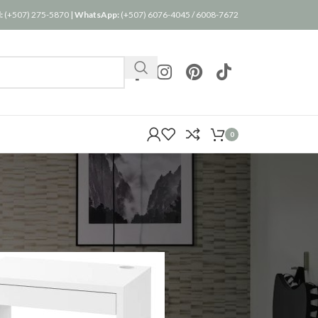
:
(+507) 275-5870
|
WhatsApp:
(+507) 6076-4045
/
6008-7672
0
24
36