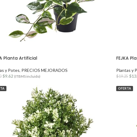
 Planta Artificial
FEJKA Plan
as y Potes
,
PRECIOS MEJORADOS
Plantas y 
$
9.62
$
13
0
$
19.25
(ITBMS incluido)
RTA
OFERTA