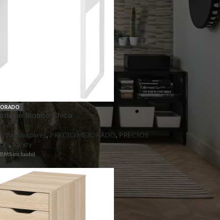
JORADO
ritorio Blanco Chico
s y Archivadores
,
PRECIO MEJORADO
,
PRECIOS
OS
,
Vanity
TBMS incluido)