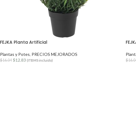
FEJKA Planta Artificial
FEJKA
Plantas y Potes
,
PRECIOS MEJORADOS
Plant
$
12.83
$
16.04
$
16.0
(ITBMS incluido)