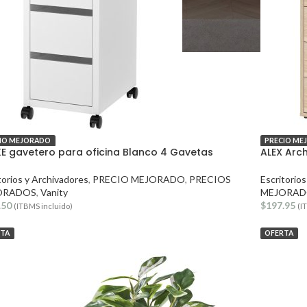
IO MEJORADO
PRECIO ME
E gavetero para oficina Blanco 4 Gavetas
ALEX Arc
torios y Archivadores
,
PRECIO MEJORADO
,
PRECIOS
Escritorio
ORADOS
,
Vanity
MEJORAD
.50
$
197.95
(ITBMS incluido)
(I
RTA
OFERTA