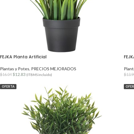
FEJKA Planta Artificial
FEJKA
Plantas y Potes
,
PRECIOS MEJORADOS
Plant
$
12.83
$
16.04
$
13.9
(ITBMS incluido)
OFERTA
OFE