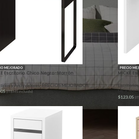
IO MEJORADO
PRECIO ME
E Escritorio Chico Negro-Marrón
MICKE Esc
torios y Archivadores
,
PRECIOS MEJORADOS
Escritorio
.05
MEJORAD
(ITBMS incluido)
$
123.05
(I