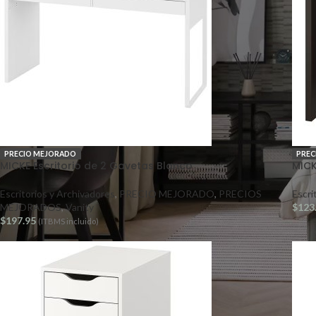
PRECIO MEJORADO
PREC
MICKE Escritorio de 2 Gavetas Blanco
MICK
Escritorios y Archivadores
,
PRECIO MEJORADO
,
PRECIOS
Escri
MEJORADOS
,
Vanity
$
123
$
197.95
(ITBMS incluido)