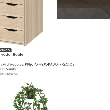
JORADO
hivador Roble
s y Archivadores
,
PRECIO MEJORADO
,
PRECIOS
OS
,
Vanity
TBMS incluido)