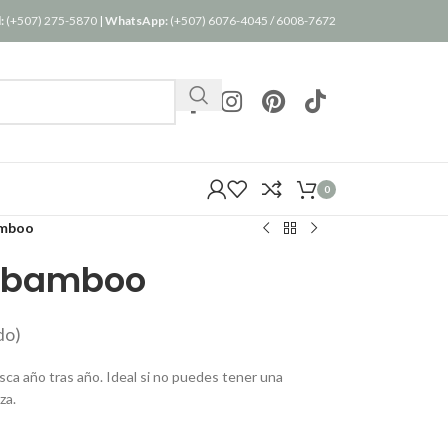
:
(+507) 275-5870
|
WhatsApp:
(+507) 6076-4045
/
6008-7672
0
bamboo
al bamboo
do)
resca año tras año. Ideal si no puedes tener una
za.