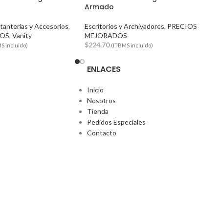
O
Armado
stanterías y Accesorios
,
Escritorios y Archivadores
,
PRECIOS
DOS
,
Vanity
MEJORADOS
$
224.70
S incluido)
(ITBMS incluido)
ENLACES
Inicio
Nosotros
Tienda
Pedidos Especiales
Contacto