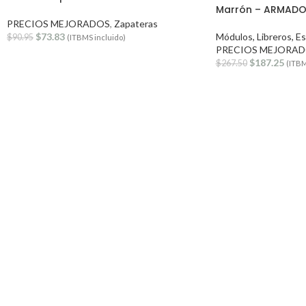
Marrón – ARMAD
PRECIOS MEJORADOS
,
Zapateras
$
73.83
Módulos, Libreros, E
$
90.95
(ITBMS incluido)
PRECIOS MEJORA
$
187.25
$
267.50
(ITBM