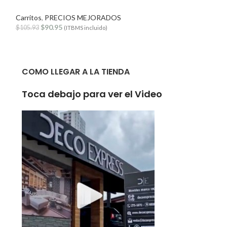
Vidrio Marrón
Carritos
,
PRECIOS MEJORADOS
$
90.95
Mesas y Mesitas
,
$
105.93
(ITBMS incluido)
$
105.93
$
133.75
(
COMO LLEGAR A LA TIENDA
Toca debajo para ver el Video