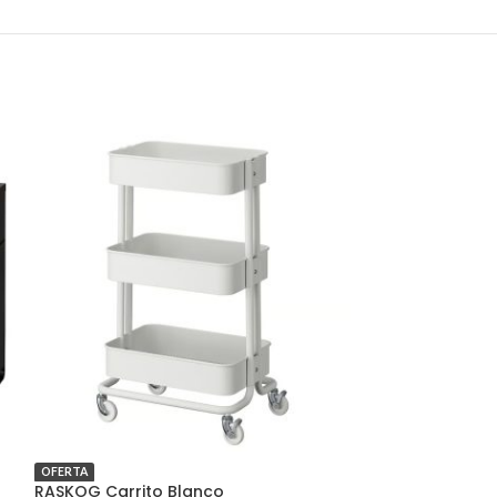
OFERTA
OFERTA
RASKOG Carrito Blanco
VITTSJO Mesita