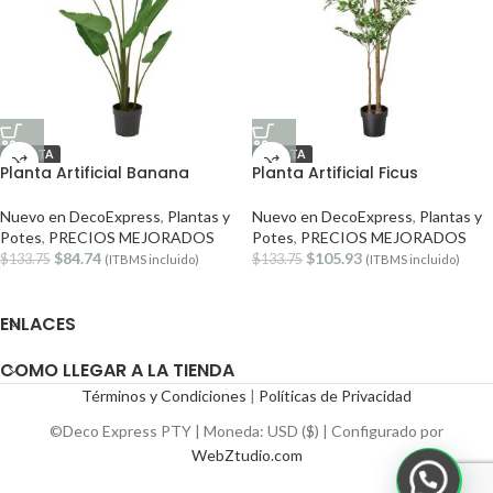
OFERTA
OFERTA
Planta Artificial Banana
Planta Artificial Ficus
Nuevo en DecoExpress
,
Plantas y
Nuevo en DecoExpress
,
Plantas y
Potes
,
PRECIOS MEJORADOS
Potes
,
PRECIOS MEJORADOS
$
84.74
$
105.93
$
133.75
$
133.75
(ITBMS incluido)
(ITBMS incluido)
ENLACES
COMO LLEGAR A LA TIENDA
Términos y Condiciones
|
Políticas de Privacidad
©Deco Express PTY | Moneda: USD ($) | Configurado por
WebZtudio.com