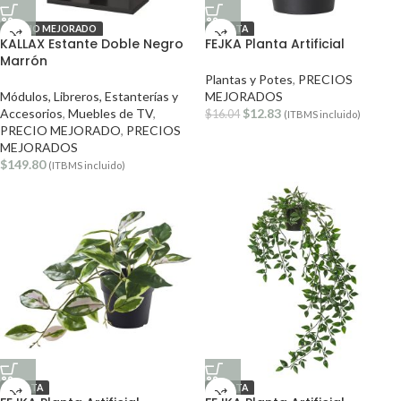
PRECIO MEJORADO
OFERTA
KALLAX Estante Doble Negro
FEJKA Planta Artificial
Marrón
Plantas y Potes
,
PRECIOS
Módulos, Libreros, Estanterías y
MEJORADOS
Accesorios
,
Muebles de TV
,
$
12.83
$
16.04
(ITBMS incluido)
PRECIO MEJORADO
,
PRECIOS
MEJORADOS
$
149.80
(ITBMS incluido)
OFERTA
OFERTA