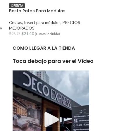
OFERTA
OFERTA
Besta Patas Para Modulos
LACK Mesa Con
Cestas, Insert para módulos
,
PRECIOS
Mesas y Mesitas
,
ty
MEJORADOS
MEJORADOS
$
21.40
$
240.75
$
26.75
$
319.93
(ITBMS incluido)
(
COMO LLEGAR A LA TIENDA
Toca debajo para ver el Video