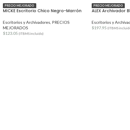
PRECIO MEJORADO
PRECIO MEJORADO
MICKE Escritorio Chico Negro-Marrón
ALEX Archivador 
Escritorios y Archivadores
,
PRECIOS
Escritorios y Archiva
MEJORADOS
$
197.95
(ITBMS incluid
$
123.05
(ITBMS incluido)