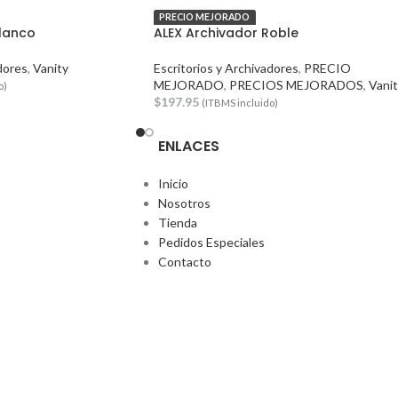
PRECIO MEJORADO
Blanco
ALEX Archivador Roble
dores
,
Vanity
Escritorios y Archivadores
,
PRECIO
MEJORADO
,
PRECIOS MEJORADOS
,
Vani
o)
$
197.95
(ITBMS incluido)
ENLACES
Inicio
Nosotros
Tienda
Pedidos Especiales
Contacto