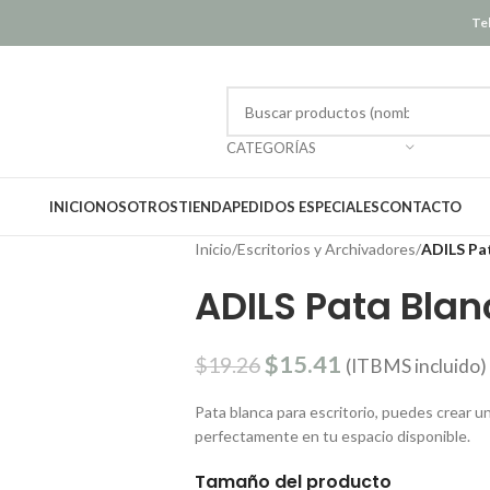
Tel
CATEGORÍAS
INICIO
NOSOTROS
TIENDA
PEDIDOS ESPECIALES
CONTACTO
Inicio
/
Escritorios y Archivadores
/
ADILS Pa
ADILS Pata Blan
$
15.41
$
19.26
(ITBMS incluido)
Pata blanca para escritorio, puedes crear 
perfectamente en tu espacio disponible.
Tamaño del producto