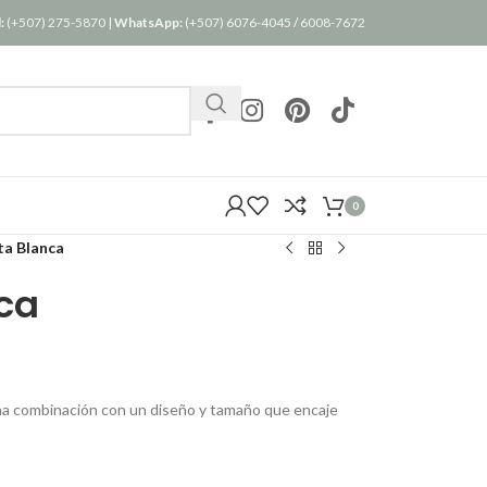
:
(+507) 275-5870
|
WhatsApp:
(+507) 6076-4045
/
6008-7672
0
ta Blanca
ca
una combinación con un diseño y tamaño que encaje