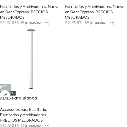
Escritorios y Archivadores
,
Nuevo
Escritorios y Archivadores
,
Nuevo
en DecoExpress
,
PRECIOS
en DecoExpress
,
PRECIOS
MEJORADOS
MEJORADOS
$
53.49
$
74.89
$
74.90
$
90.95
(ITBMS incluido)
(ITBMS incluido)
OFERTA
ADILS Pata Blanca
Accesorios para Escritorio
,
Escritorios y Archivadores
,
PRECIOS MEJORADOS
$
15.41
$
19.26
(ITBMS incluido)