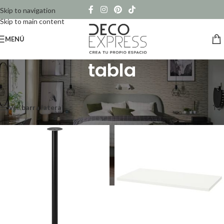
Skip to navigation
Skip to main content
MENÚ
tabla
Inicio
/
Productos etiquetados “tabla”
Mostrando los 5 resultados
Ver barra lateral