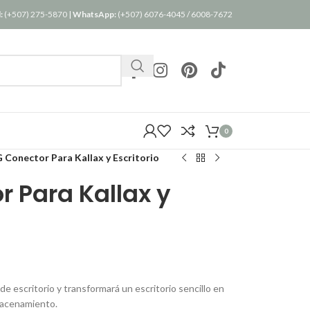
:
(+507) 275-5870
|
WhatsApp:
(+507) 6076-4045
/
6008-7672
0
Conector Para Kallax y Escritorio
 Para Kallax y
de escritorio y transformará un escritorio sencillo en
macenamiento.