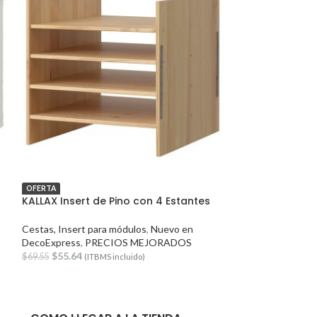
OFERTA
OFERTA
KALLAX Insert de Pino con 4 Estantes
KALLAX puerta 
Cestas, Insert para módulos
,
Nuevo en
Cestas, Insert pa
DecoExpress
,
PRECIOS MEJORADOS
MEJORADOS
$
55.64
$
37.45
$
69.55
$
48.15
(ITBMS incluido)
(ITB