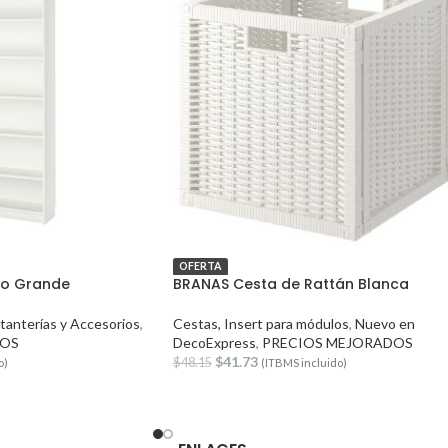
OFERTA
nco Grande
BRANAS Cesta de Rattán Blanca
stanterías y Accesorios
,
Cestas, Insert para módulos
,
Nuevo en
DOS
DecoExpress
,
PRECIOS MEJORADOS
$
41.73
$
48.15
o)
(ITBMS incluido)