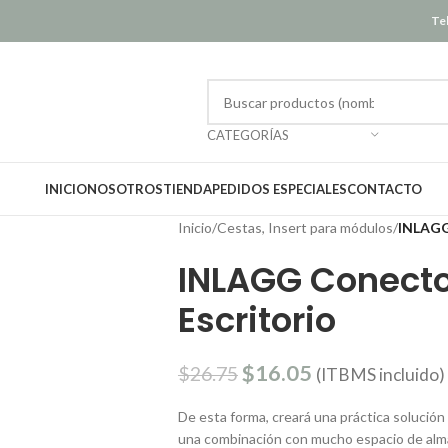
Tel
CATEGORÍAS
INICIO
NOSOTROS
TIENDA
PEDIDOS ESPECIALES
CONTACTO
Inicio
/
Cestas, Insert para módulos
/
INLAGG 
INLAGG Conector
Escritorio
$
16.05
$
26.75
(ITBMS incluido)
De esta forma, creará una práctica solución 
una combinación con mucho espacio de al