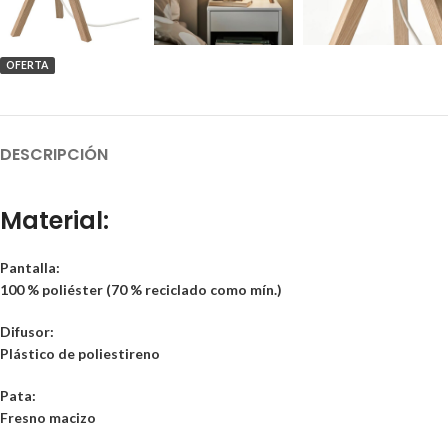
OFERTA
DESCRIPCIÓN
Material:
Pantalla:
100 % poliéster (70 % reciclado como mín.)
Difusor:
Plástico de poliestireno
Pata:
Fresno macizo