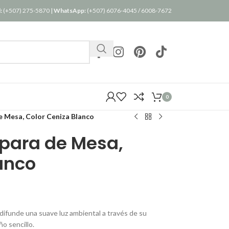
:
(+507) 275-5870
|
WhatsApp:
(+507) 6076-4045
/
6008-7672
0
Mesa, Color Ceniza Blanco
para de Mesa,
anco
difunde una suave luz ambiental a través de su
ño sencillo.