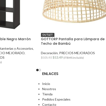
OUTLET
oble Negro Marrón
GOTTORP Pantalla para Lámpara de
Techo de Bambú
stanterías y Accesorios
,
CIO MEJORADO
,
Decoración
,
PRECIOS MEJORADOS
DOS
$
53.49
$
105.93
(ITBMS incluido)
o)
ENLACES
Inicio
Nosotros
Tienda
Pedidos Especiales
Contacto