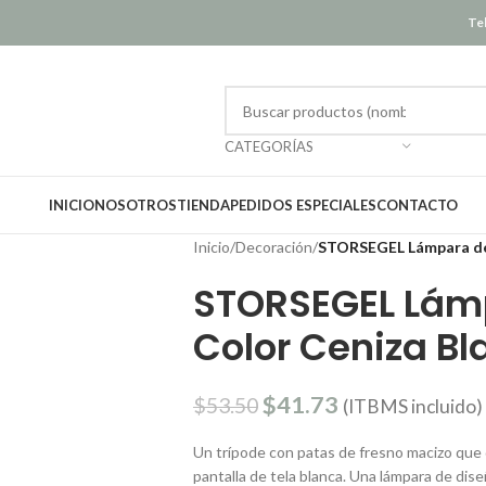
Tel
CATEGORÍAS
INICIO
NOSOTROS
TIENDA
PEDIDOS ESPECIALES
CONTACTO
Inicio
/
Decoración
/
STORSEGEL Lámpara de 
STORSEGEL Lám
Color Ceniza Bl
$
41.73
$
53.50
(ITBMS incluido)
Un trípode con patas de fresno macizo que 
pantalla de tela blanca. Una lámpara de dise