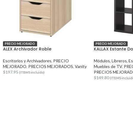
PRECIO MEJORADO
PRECIO MEJORADO
ALEX Archivador Roble
KALLAX Estante D
Escritorios y Archivadores
,
PRECIO
Módulos, Libreros, E
MEJORADO
,
PRECIOS MEJORADOS
,
Vanity
Muebles de TV
,
PRE
$
197.95
PRECIOS MEJORA
(ITBMS incluido)
$
149.80
(ITBMS incluid