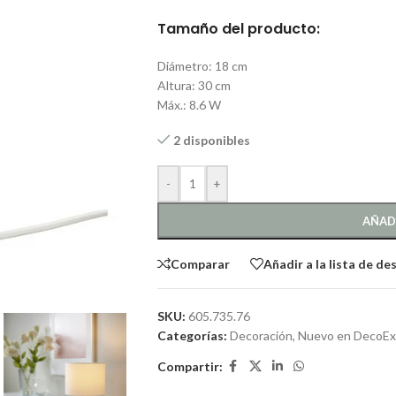
Tamaño del producto:
Diámetro:
18 cm
Altura:
30 cm
Máx.:
8.6 W
2 disponibles
-
+
AÑAD
Comparar
Añadir a la lista de de
SKU:
605.735.76
Categorías:
Decoración
,
Nuevo en DecoEx
Compartir: