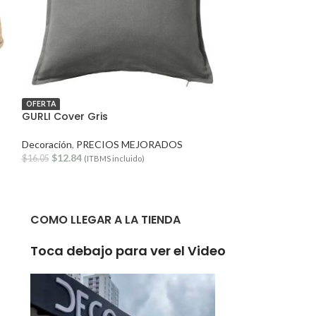
OFERTA
OFERTA
GURLI Cover Gris
KALLAX gaveta
Decoración
,
PRECIOS MEJORADOS
Cestas, Insert pa
$
12.84
MEJORADOS
$
16.05
(ITBMS incluido)
$
41.94
$
52.43
(ITB
COMO LLEGAR A LA TIENDA
Toca debajo para ver el Video