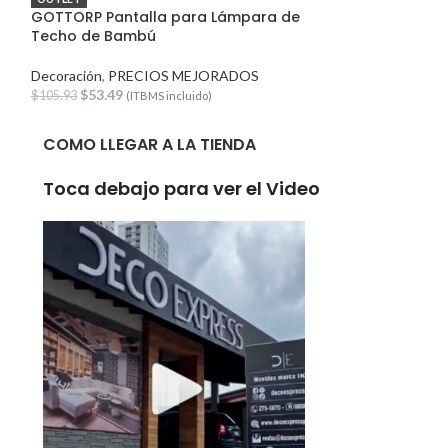
GOTTORP Pantalla para Lámpara de
GURLI Cover Gr
Techo de Bambú
Decoración
,
PRE
Decoración
,
PRECIOS MEJORADOS
$
12.84
$
16.05
(ITB
$
53.49
$
105.93
(ITBMS incluido)
COMO LLEGAR A LA TIENDA
Toca debajo para ver el Video