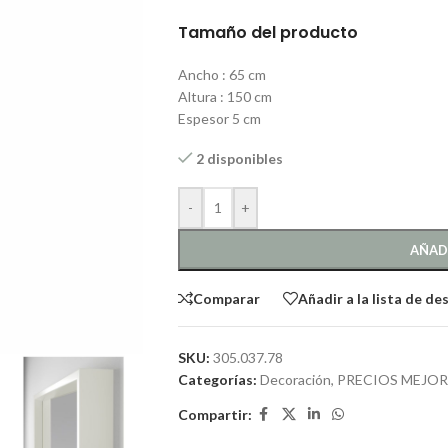
Tamaño del producto
Ancho : 65 cm
Altura : 150 cm
Espesor 5 cm
2 disponibles
-
+
AÑAD
Comparar
Añadir a la lista de de
SKU:
305.037.78
Categorías:
Decoración
,
PRECIOS MEJO
Compartir: