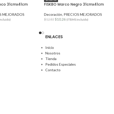
anco 31cmx41cm
FISKBO Marco Negro 31cmx41cm
S MEJORADOS
Decoración
,
PRECIOS MEJORADOS
$
10.26
$
12.83
ncluido)
(ITBMS incluido)
ENLACES
Inicio
Nosotros
Tienda
Pedidos Especiales
Contacto