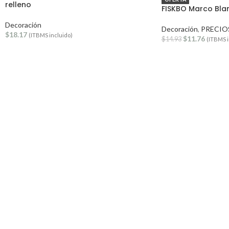
relleno
FISKBO Marco Bl
Decoración
Decoración
,
PRECIO
$
18.17
(ITBMS incluido)
$
11.76
$
14.93
(ITBMS i