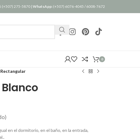
:
(+507) 275-5870
|
WhatsApp:
(+507) 6076-4045
/
6008-7672
0
 Rectangular
 Blanco
do)
al en el dormitorio, en el baño, en la entrada,
l..