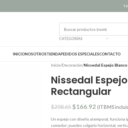
Tel
CATEGORÍAS
INICIO
NOSOTROS
TIENDA
PEDIDOS ESPECIALES
CONTACTO
Inicio
/
Decoración
/
Nissedal Espejo Blanco
Nissedal Espejo
Rectangular
$
166.92
$
208.65
(ITBMS inclui
Un espejo con diseño atemporal, funciona igu
comedor; puedes colgarlo horizontal, vertica