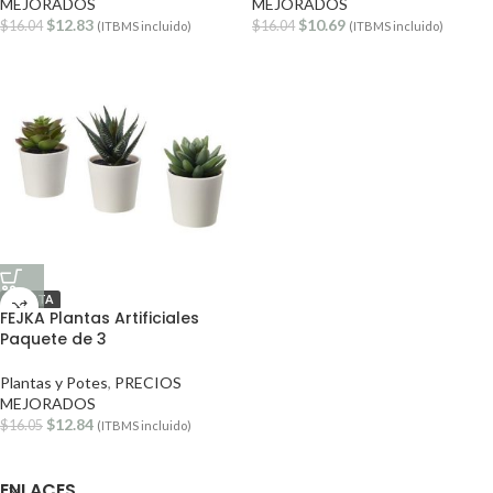
MEJORADOS
MEJORADOS
$
12.83
$
10.69
$
16.04
$
16.04
(ITBMS incluido)
(ITBMS incluido)
OFERTA
FEJKA Plantas Artificiales
Paquete de 3
Plantas y Potes
,
PRECIOS
MEJORADOS
$
12.84
$
16.05
(ITBMS incluido)
ENLACES