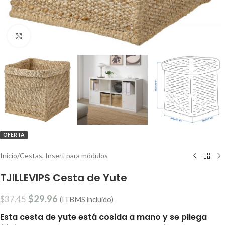
Clic para ampliar
OFERTA
Inicio
/
Cestas, Insert para módulos
TJILLEVIPS Cesta de Yute
$
29.96
$
37.45
(ITBMS incluido)
Esta cesta de yute está cosida a mano y se pliega