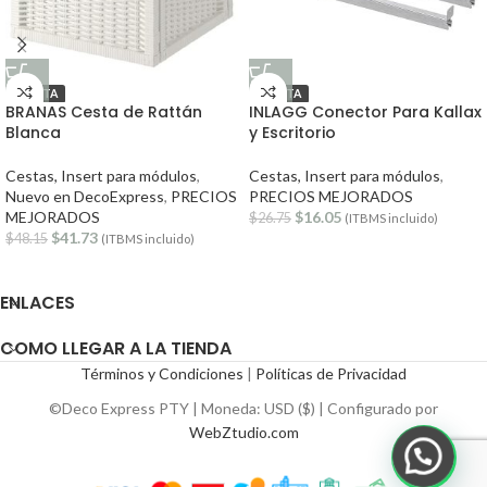
OFERTA
OFERTA
BRANAS Cesta de Rattán
INLAGG Conector Para Kallax
Blanca
y Escritorio
Cestas, Insert para módulos
,
Cestas, Insert para módulos
,
Nuevo en DecoExpress
,
PRECIOS
PRECIOS MEJORADOS
MEJORADOS
$
16.05
$
26.75
(ITBMS incluido)
$
41.73
$
48.15
(ITBMS incluido)
ENLACES
COMO LLEGAR A LA TIENDA
Términos y Condiciones
|
Políticas de Privacidad
©Deco Express PTY | Moneda: USD ($) | Configurado por
WebZtudio.com