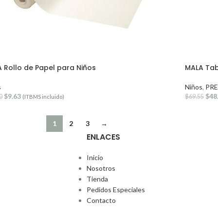
 Rollo de Papel para Niños
MALA Tab
s
Niños
,
PR
$
9.63
$
48
0
$
69.55
(ITBMS incluido)
1
2
3
→
ENLACES
Inicio
Nosotros
Tienda
Pedidos Especiales
Contacto