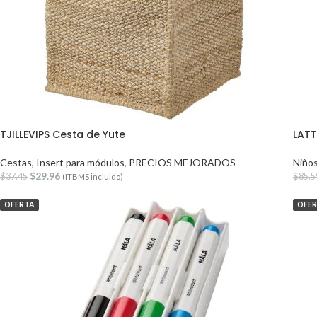
TJILLEVIPS Cesta de Yute
LATT
Cestas, Insert para módulos
,
PRECIOS MEJORADOS
Niño
$
29.96
$
37.45
$
85.5
(ITBMS incluido)
OFERTA
OFE