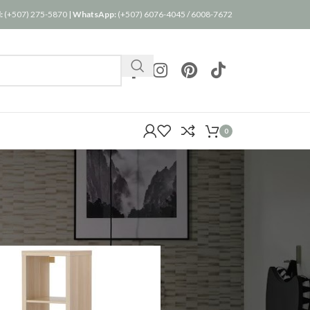
:
(+507) 275-5870
|
WhatsApp:
(+507) 6076-4045
/
6008-7672
0
24
36