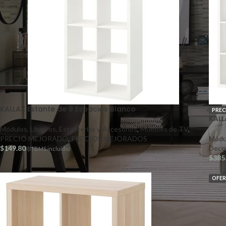
KALLAX Estante de 8 Espacios Blanco
PREC
KALL
Módulos, Libreros, Estanterías y Accesorios
,
Muebles de TV
,
PRECIO MEJORADO
,
PRECIOS MEJORADOS
Módul
$
149.80
Deco
(ITBMS incluido)
$
385
OFE