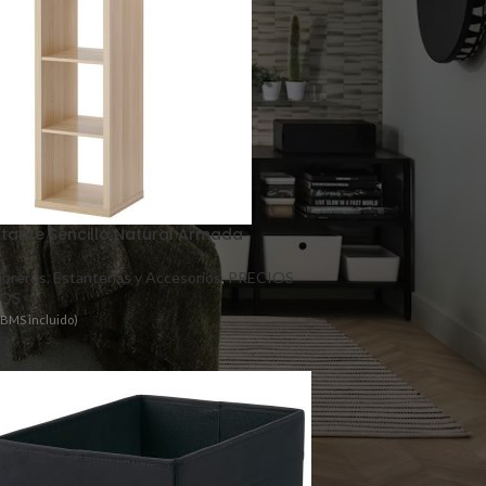
stante Sencillo Natural Armada
ibreros, Estanterías y Accesorios
,
PRECIOS
OS
TBMS incluido)