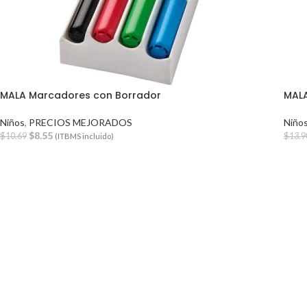
MALA Marcadores con Borrador
MALA
Niños
,
PRECIOS MEJORADOS
Niño
$
8.55
$
10.69
$
13.9
(ITBMS incluido)