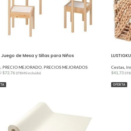
 Juego de Mesa y Sillas para Niños
LUSTIGKU
s
,
PRECIO MEJORADO
,
PRECIOS MEJORADOS
Cestas, In
$
72.76
$
41.73
9
(ITBMS incluido)
(ITB
RTA
OFERTA