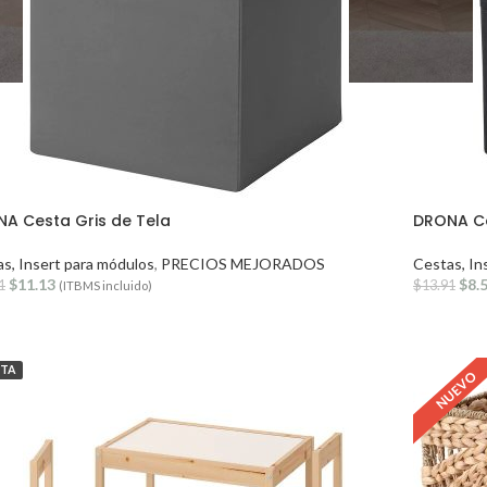
A Cesta Gris de Tela
DRONA Ce
s, Insert para módulos
,
PRECIOS MEJORADOS
Cestas, In
$
11.13
$
8.
1
$
13.91
(ITBMS incluido)
RTA
NUEVO