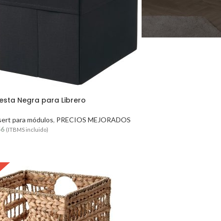
sta Negra para Librero
sert para módulos
,
PRECIOS MEJORADOS
56
(ITBMS incluido)