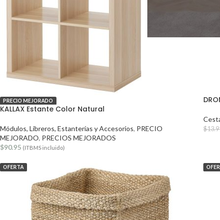
DRON
PRECIO MEJORADO
KALLAX Estante Color Natural
Cesta
Módulos, Libreros, Estanterías y Accesorios
,
PRECIO
$
13.9
MEJORADO
,
PRECIOS MEJORADOS
$
90.95
(ITBMS incluido)
OFERTA
OFE