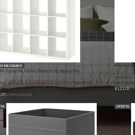
KALLAX E
IO MEJORADO
AX Estante Color Blanco 16 espacios
Módulos, L
os, Libreros, Estanterías y Accesorios
,
Nuevo en
MEJORAD
Express
,
PRECIOS MEJORADOS
$
123.05
(I
.20
(ITBMS incluido)
RTA
OFERTA