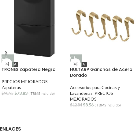
OFERTA
OFERTA
TRONES Zapatera Negra
HULTARP Ganchos de Acero
Dorado
PRECIOS MEJORADOS
,
Zapateras
Accesorios para Cocinas y
$
73.83
Lavanderías
,
PRECIOS
$
90.95
(ITBMS incluido)
MEJORADOS
$
8.56
$
12.84
(ITBMS incluido)
ENLACES