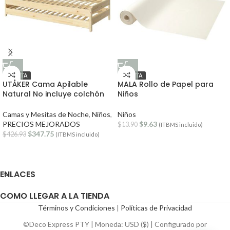
OFERTA
OFERTA
UTÅKER Cama Apilable
MALA Rollo de Papel para
Natural No incluye colchón
Niños
Camas y Mesitas de Noche
,
Niños
,
Niños
PRECIOS MEJORADOS
$
9.63
$
13.90
(ITBMS incluido)
$
347.75
$
426.93
(ITBMS incluido)
ENLACES
COMO LLEGAR A LA TIENDA
Términos y Condiciones
|
Políticas de Privacidad
©Deco Express PTY | Moneda: USD ($) | Configurado por