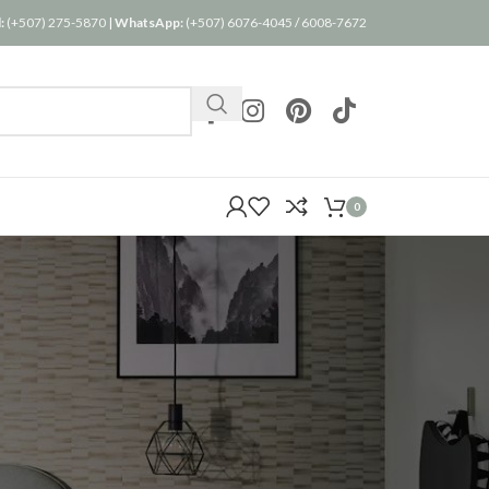
:
(+507) 275-5870
|
WhatsApp:
(+507) 6076-4045
/
6008-7672
0
24
36