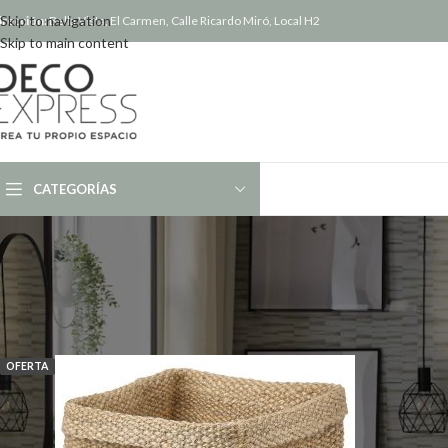
Skip to navigation
irección:
Bella Vista, El Carmen, Calle Ricardo Miró, Local H2
Skip to main content
CATEGORÍAS
Inicio
/
Productos etiquetados “jute”
OFERTA