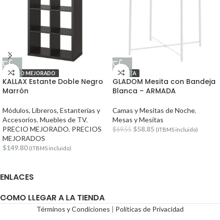
PRECIO MEJORADO
OFERTA
KALLAX Estante Doble Negro
GLADOM Mesita con Bandeja
Marrón
Blanca – ARMADA
Módulos, Libreros, Estanterías y
Camas y Mesitas de Noche
,
Accesorios
,
Muebles de TV
,
Mesas y Mesitas
PRECIO MEJORADO
,
PRECIOS
$
58.85
$
69.55
(ITBMS incluido)
MEJORADOS
$
149.80
(ITBMS incluido)
ENLACES
COMO LLEGAR A LA TIENDA
Términos y Condiciones
|
Políticas de Privacidad