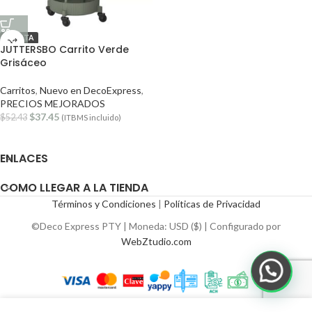
OFERTA
JUTTERSBO Carrito Verde
Grisáceo
Carritos
,
Nuevo en DecoExpress
,
PRECIOS MEJORADOS
$
37.45
$
52.43
(ITBMS incluido)
ENLACES
COMO LLEGAR A LA TIENDA
Términos y Condiciones
|
Políticas de Privacidad
©Deco Express PTY | Moneda: USD ($) | Configurado por
WebZtudio.com