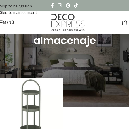
Skip to navigation
Skip to main content
MENÚ
almacenaje
Inicio
/
Productos etiquetados “almacenaje”
Mostrando el único resultado
Ver barra lateral