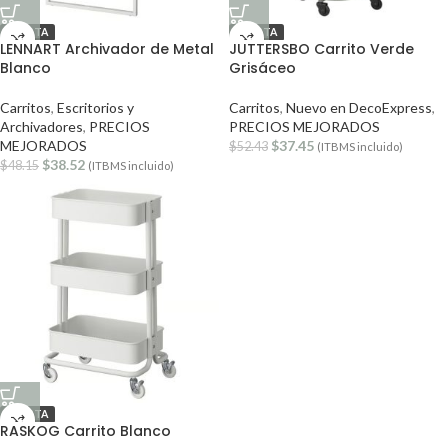
OFERTA
OFERTA
LENNART Archivador de Metal
JUTTERSBO Carrito Verde
Blanco
Grisáceo
Carritos
,
Escritorios y
Carritos
,
Nuevo en DecoExpress
,
Archivadores
,
PRECIOS
PRECIOS MEJORADOS
MEJORADOS
$
37.45
$
52.43
(ITBMS incluido)
$
38.52
$
48.15
(ITBMS incluido)
OFERTA
RASKOG Carrito Blanco