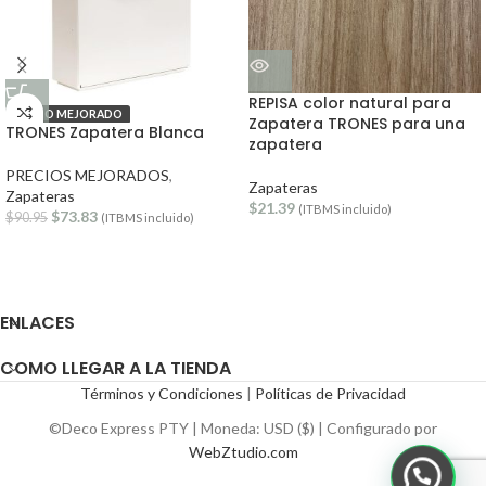
REPISA color natural para
PRECIO MEJORADO
Zapatera TRONES para una
TRONES Zapatera Blanca
zapatera
PRECIOS MEJORADOS
,
Zapateras
Zapateras
$
21.39
(ITBMS incluido)
$
73.83
$
90.95
(ITBMS incluido)
ENLACES
COMO LLEGAR A LA TIENDA
Términos y Condiciones
|
Políticas de Privacidad
©Deco Express PTY | Moneda: USD ($) | Configurado por
WebZtudio.com