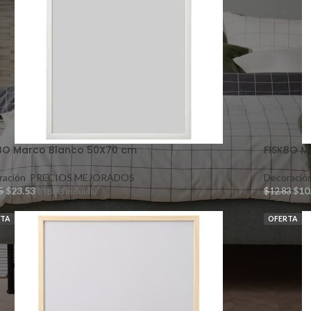
BO Marco Blanco 50X70 cm
FISKBO M
ración
,
PRECIOS MEJORADOS
Decoració
$
23.53
$
10
5
$
12.83
(ITBMS incluido)
RTA
OFERTA