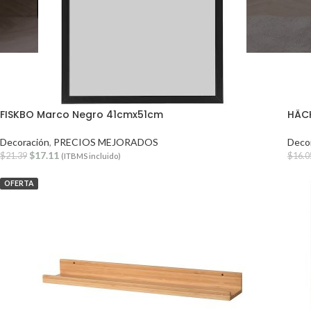
FISKBO Marco Negro 41cmx51cm
HÄC
Decoración
,
PRECIOS MEJORADOS
Deco
$
17.11
$
21.39
$
16.0
(ITBMS incluido)
OFERTA