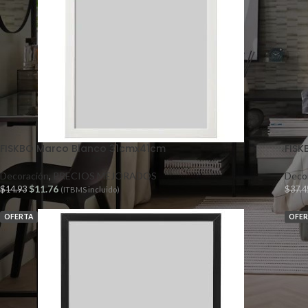
FISKBO Marco Blanco 31cmx41cm
FISK
Decoración
,
PRECIOS MEJORADOS
Deco
$
11.76
$
14.93
$
37.4
(ITBMS incluido)
OFERTA
OFE