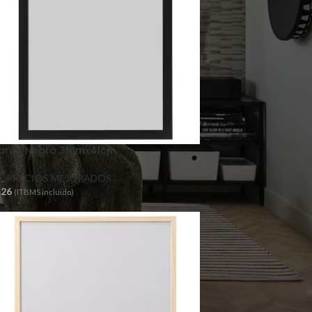
arco Negro 31cmx41cm
n
,
PRECIOS MEJORADOS
.26
(ITBMS incluido)