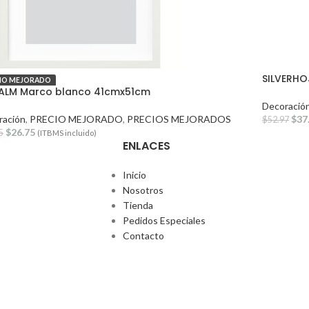
SILVERH
IO MEJORADO
ALM Marco blanco 41cmx51cm
Decoració
ración
,
PRECIO MEJORADO
,
PRECIOS MEJORADOS
$
37
$
52.97
$
26.75
5
(ITBMS incluido)
ENLACES
Inicio
Nosotros
Tienda
Pedidos Especiales
Contacto