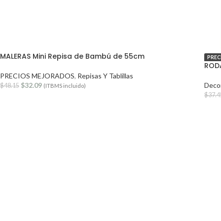
MALERAS Mini Repisa de Bambú de 55cm
PREC
ROD
PRECIOS MEJORADOS
,
Repisas Y Tablillas
$
32.09
Deco
$
48.15
(ITBMS incluido)
$
37.4