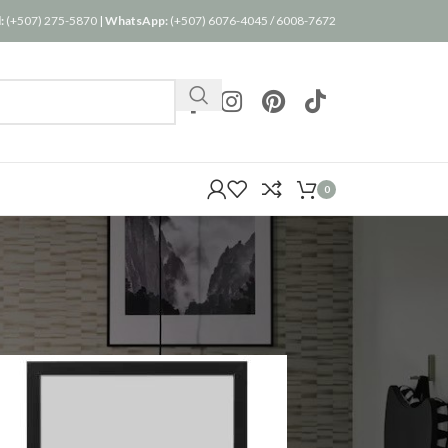
:
(+507) 275-5870
|
WhatsApp:
(+507) 6076-4045
/
6008-7672
0
24
36