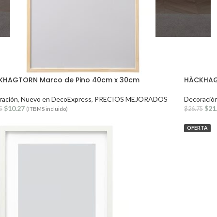
KHAGTORN Marco de Pino 40cm x 30cm
HÄCKHAG
ración
,
Nuevo en DecoExpress
,
PRECIOS MEJORADOS
Decoració
$
10.27
$
21
5
$
26.75
(ITBMS incluido)
OFERTA