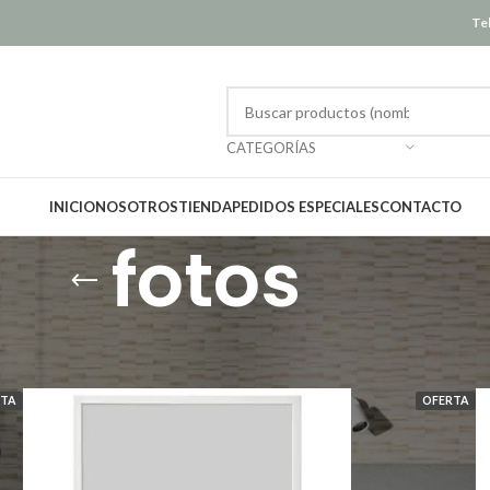
Tel
CATEGORÍAS
INICIO
NOSOTROS
TIENDA
PEDIDOS ESPECIALES
CONTACTO
fotos
Mostrar
12
RTA
OFERTA