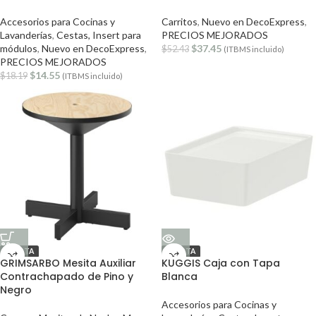
Accesorios para Cocinas y
Carritos
,
Nuevo en DecoExpress
,
Lavanderías
,
Cestas, Insert para
PRECIOS MEJORADOS
módulos
,
Nuevo en DecoExpress
,
$
37.45
$
52.43
(ITBMS incluido)
PRECIOS MEJORADOS
$
14.55
$
18.19
(ITBMS incluido)
OFERTA
OFERTA
GRIMSARBO Mesita Auxiliar
KUGGIS Caja con Tapa
Contrachapado de Pino y
Blanca
Negro
Accesorios para Cocinas y