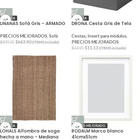
OFERTA
OFERTA
LINANAS Sofá Gris – ARMADO
DRONA Cesta Gris de Tela
PRECIOS MEJORADOS
,
Sofá
Cestas, Insert para módulos
,
$
663.40
PRECIOS MEJORADOS
$
829.25
(ITBMS incluido)
$
11.13
$
13.91
(ITBMS incluido)
OFERTA
PRECIO MEJORADO
LOHALS Alfombra de soga
RODALM Marco blanco
hecha a mano – Mediana
41cmx51cm