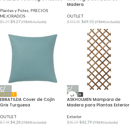
Madera
Plantas y Potes
,
PRECIOS
MEJORADOS
OUTLET
$
4.27
$
69.55
$
5.34
$
101.65
(ITBMS incluido)
(ITBMS incluido)
OUTLET
OFERTA
EBBATILDA Cover de Cojín
ASKHOLMEN Mampara de
Gris Turquesa
Madera para Plantas Exterior
OUTLET
Exterior
$
4.28
$
42.79
$
7.48
$
85.59
(ITBMS incluido)
(ITBMS incluido)