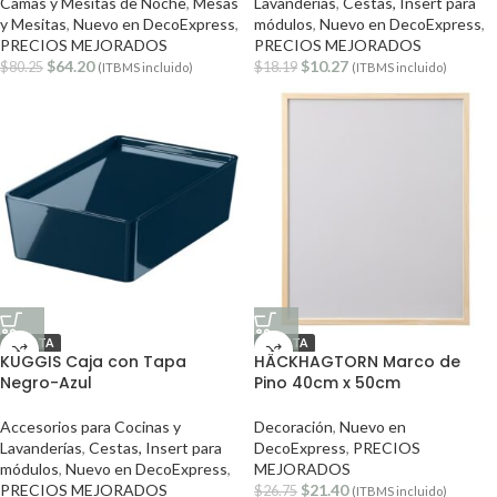
Camas y Mesitas de Noche
,
Mesas
Lavanderías
,
Cestas, Insert para
y Mesitas
,
Nuevo en DecoExpress
,
módulos
,
Nuevo en DecoExpress
,
PRECIOS MEJORADOS
PRECIOS MEJORADOS
$
64.20
$
10.27
$
80.25
$
18.19
(ITBMS incluido)
(ITBMS incluido)
OFERTA
OFERTA
KUGGIS Caja con Tapa
HÄCKHAGTORN Marco de
Negro-Azul
Pino 40cm x 50cm
Accesorios para Cocinas y
Decoración
,
Nuevo en
Lavanderías
,
Cestas, Insert para
DecoExpress
,
PRECIOS
módulos
,
Nuevo en DecoExpress
,
MEJORADOS
PRECIOS MEJORADOS
$
21.40
$
26.75
(ITBMS incluido)