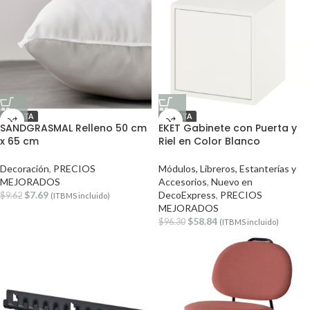
OFERTA
OFERTA
SANDGRASMAL Relleno 50 cm
EKET Gabinete con Puerta y
x 65 cm
Riel en Color Blanco
Decoración
,
PRECIOS
Módulos, Libreros, Estanterías y
MEJORADOS
Accesorios
,
Nuevo en
$
7.69
DecoExpress
,
PRECIOS
$
9.62
(ITBMS incluido)
MEJORADOS
$
58.84
$
96.30
(ITBMS incluido)