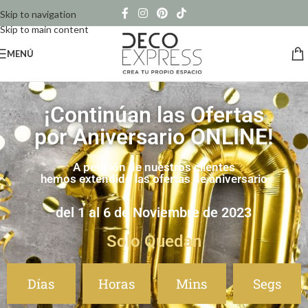
Skip to navigation
Skip to main content
MENÚ
¡Continúan las Ofertas
por Aniversario ONLINE!
A petición de nuestros clientes
hemos extendido las ofertas de aniversario
del 1 al 6 de Noviembre de 2023
Solo Quedan
Días
Horas
Mins
Segs