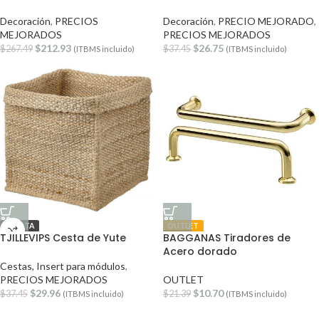
Decoración
,
PRECIOS
Decoración
,
PRECIO MEJORADO
,
MEJORADOS
PRECIOS MEJORADOS
$
212.93
$
26.75
$
267.49
$
37.45
(ITBMS incluido)
(ITBMS incluido)
OFERTA
OUTLET
TJILLEVIPS Cesta de Yute
BAGGANAS Tiradores de
Acero dorado
Cestas, Insert para módulos
,
PRECIOS MEJORADOS
OUTLET
$
29.96
$
10.70
$
37.45
$
21.39
(ITBMS incluido)
(ITBMS incluido)