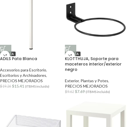
OFERTA
OFERTA
ADILS Pata Blanca
KLOTTHUJA, Soporte para
maceteros interior/exterior
negro
Accesorios para Escritorio
,
Escritorios y Archivadores
,
PRECIOS MEJORADOS
Exterior
,
Plantas y Potes
,
$
15.41
PRECIOS MEJORADOS
$
19.26
(ITBMS incluido)
$
7.69
$
9.62
(ITBMS incluido)