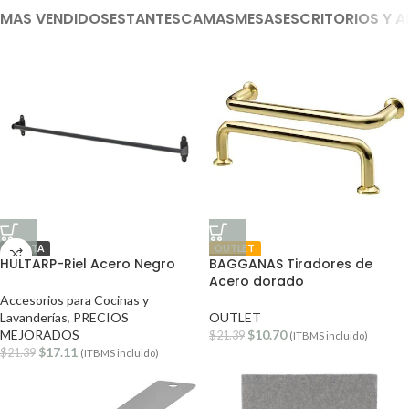
MAS VENDIDOS
ESTANTES
CAMAS
MESAS
ESCRITORIOS Y 
OFERTA
OUTLET
HULTARP-Riel Acero Negro
BAGGANAS Tiradores de
Acero dorado
Accesorios para Cocinas y
Lavanderías
,
PRECIOS
OUTLET
MEJORADOS
$
10.70
$
21.39
(ITBMS incluido)
$
17.11
$
21.39
(ITBMS incluido)