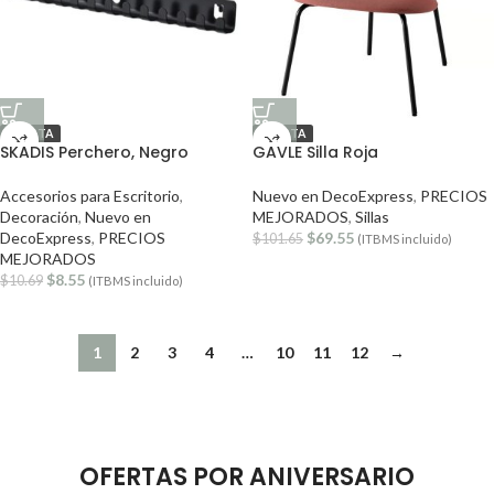
OFERTA
OFERTA
SKADIS Perchero, Negro
GAVLE Silla Roja
Accesorios para Escritorio
,
Nuevo en DecoExpress
,
PRECIOS
Decoración
,
Nuevo en
MEJORADOS
,
Sillas
DecoExpress
,
PRECIOS
$
69.55
$
101.65
(ITBMS incluido)
MEJORADOS
$
8.55
$
10.69
(ITBMS incluido)
1
2
3
4
…
10
11
12
→
OFERTAS POR ANIVERSARIO