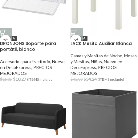
OFERTA
OFERTA
DRONJONS Soporte para
LACK Mesita Auxiliar Blanca
portátil, blanco
Camas y Mesitas de Noche
,
Mesas
Accesorios para Escritorio
,
Nuevo
y Mesitas
,
Niños
,
Nuevo en
en DecoExpress
,
PRECIOS
DecoExpress
,
PRECIOS
MEJORADOS
MEJORADOS
$
10.27
$
34.24
$
16.05
$
42.80
(ITBMS incluido)
(ITBMS incluido)