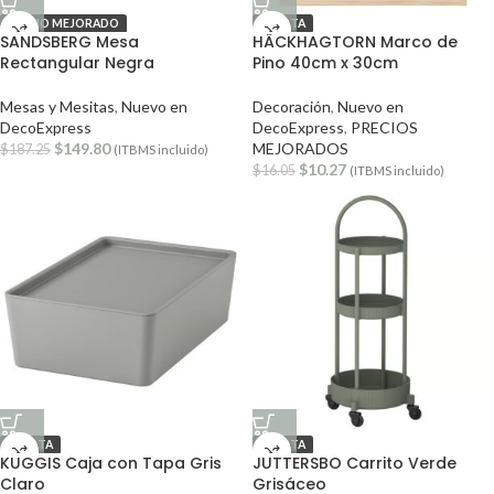
PRECIO MEJORADO
OFERTA
SANDSBERG Mesa
HÄCKHAGTORN Marco de
Rectangular Negra
Pino 40cm x 30cm
Mesas y Mesitas
,
Nuevo en
Decoración
,
Nuevo en
DecoExpress
DecoExpress
,
PRECIOS
$
149.80
MEJORADOS
$
187.25
(ITBMS incluido)
$
10.27
$
16.05
(ITBMS incluido)
OFERTA
OFERTA
KUGGIS Caja con Tapa Gris
JUTTERSBO Carrito Verde
Claro
Grisáceo