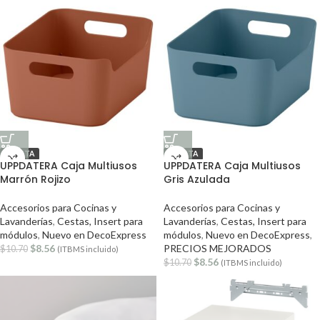
OFERTA
OFERTA
UPPDATERA Caja Multiusos
UPPDATERA Caja Multiusos
Marrón Rojizo
Gris Azulada
Accesorios para Cocinas y
Accesorios para Cocinas y
Lavanderías
,
Cestas, Insert para
Lavanderías
,
Cestas, Insert para
módulos
,
Nuevo en DecoExpress
módulos
,
Nuevo en DecoExpress
,
$
8.56
PRECIOS MEJORADOS
$
10.70
(ITBMS incluido)
$
8.56
$
10.70
(ITBMS incluido)