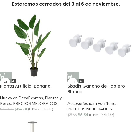
Estaremos cerrados del 3 al 6 de noviembre.
OFERTA
OFERTA
Planta Artificial Banana
Skadis Gancho de Tablero
Blanco
Nuevo en DecoExpress
,
Plantas y
Potes
,
PRECIOS MEJORADOS
Accesorios para Escritorio
,
$
84.74
PRECIOS MEJORADOS
$
133.75
(ITBMS incluido)
$
6.84
$
8.55
(ITBMS incluido)