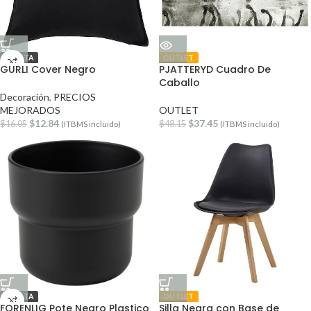
OFERTA
OUTLET
GURLI Cover Negro
PJATTERYD Cuadro De
Caballo
Decoración
,
PRECIOS
MEJORADOS
OUTLET
$
12.84
$
37.45
$
16.05
$
48.15
(ITBMS incluido)
(ITBMS incluido)
OFERTA
OUTLET
FORENLIG Pote Negro Plastico
Silla Negra con Base de