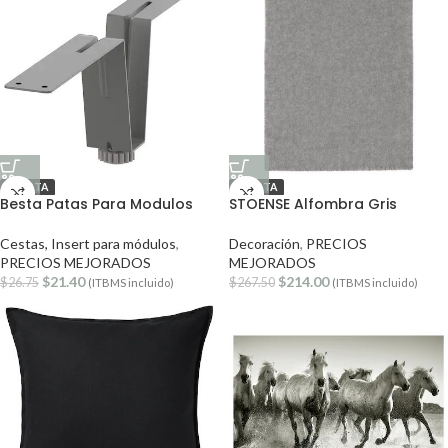
OFERTA
OFERTA
Besta Patas Para Modulos
STOENSE Alfombra Gris
Cestas, Insert para módulos
,
Decoración
,
PRECIOS
PRECIOS MEJORADOS
MEJORADOS
$
21.40
$
214.00
$
26.75
$
267.50
(ITBMS incluido)
(ITBMS incluido)