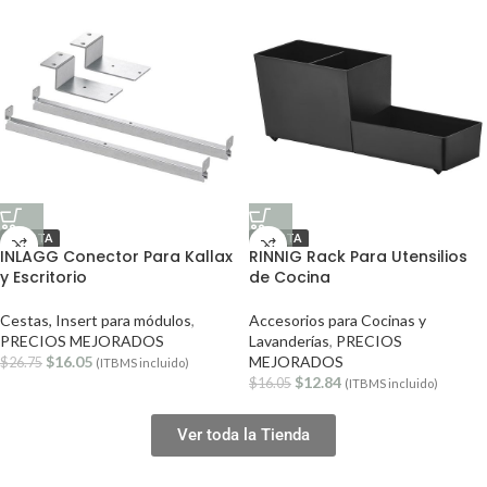
OFERTA
OFERTA
INLAGG Conector Para Kallax
RINNIG Rack Para Utensilios
y Escritorio
de Cocina
Cestas, Insert para módulos
,
Accesorios para Cocinas y
PRECIOS MEJORADOS
Lavanderías
,
PRECIOS
$
16.05
MEJORADOS
$
26.75
(ITBMS incluido)
$
12.84
$
16.05
(ITBMS incluido)
Ver toda la Tienda