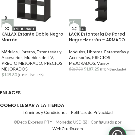
PRECIO MEJORADO
OFERTA
KALLAX Estante Doble Negro
LACK Estantería De Pared
Marrón
Negro-Marrón – ARMADO
Módulos, Libreros, Estanterías y
Módulos, Libreros, Estanterías y
Accesorios
,
Muebles de TV
,
Accesorios
,
PRECIOS
PRECIO MEJORADO
,
PRECIOS
MEJORADOS
,
Vanity
MEJORADOS
$
187.25
$
267.50
(ITBMS incluido)
$
149.80
(ITBMS incluido)
ENLACES
COMO LLEGAR A LA TIENDA
Términos y Condiciones
|
Políticas de Privacidad
©Deco Express PTY | Moneda: USD ($) | Configurado por
WebZtudio.com