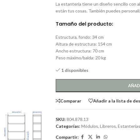
La estantería tiene un diseño sencillo con
están tus cosas. También puedes personaliz
Tamaño del producto:
Estructura, fondo:
34 cm
Altura de estructura:
154 cm
Ancho estructura:
70 cm
Peso máximo/balda:
20 kg
1 disponibles
AÑAD
Comparar
Añadir a la lista de de
SKU:
804.878.13
Categorías:
Módulos, Libreros, Estantería
Compartir: