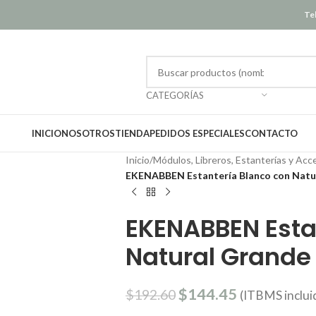
Tel
CATEGORÍAS
INICIO
NOSOTROS
TIENDA
PEDIDOS ESPECIALES
CONTACTO
Inicio
/
Módulos, Libreros, Estanterías y Acc
EKENABBEN Estantería Blanco con Natu
EKENABBEN Esta
Natural Grande
$
144.45
$
192.60
(ITBMS inclui