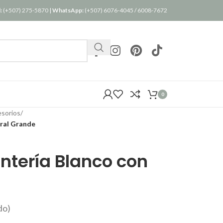
:
(+507) 275-5870
|
WhatsApp:
(+507) 6076-4045
/
6008-7672
0
esorios
/
ral Grande
ntería Blanco con
do)