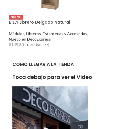
NUEVO
OFERTA
BILLY Librero Delgado Natural
BAGGEBO Estan
Módulos, Libreros, Estanterías y Accesorios
,
Módulos, Libreros
Nuevo en DecoExpress
PRECIOS MEJO
$
149.80
$
55.64
$
69.55
(ITBMS incluido)
(ITB
COMO LLEGAR A LA TIENDA
Toca debajo para ver el Video