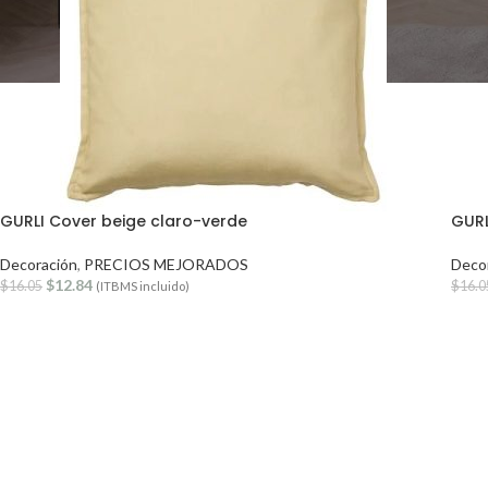
GURLI Cover beige claro-verde
GURL
Decoración
,
PRECIOS MEJORADOS
Deco
$
12.84
$
16.05
$
16.0
(ITBMS incluido)