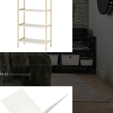
N Estantería Blanco con Natural Grande
ibreros, Estanterías y Accesorios
,
PRECIOS
OS
44.45
(ITBMS incluido)