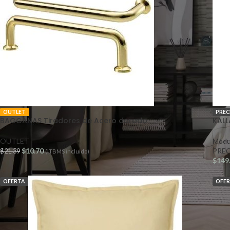
OUTLET
PREC
BAGGANAS Tiradores de Acero dorado
KALL
OUTLET
Módul
$
10.70
PRE
$
21.39
(ITBMS incluido)
$
149
OFERTA
OFE