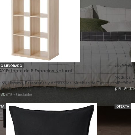
EKENABBE
IO MEJORADO
AX Estante de 8 Espacios Natural
Módulos, L
os, Libreros, Estanterías y Accesorios
,
Muebles de TV
,
MEJORAD
CIO MEJORADO
,
PRECIOS MEJORADOS
$
1
$
192.60
.80
(ITBMS incluido)
RTA
OFERTA