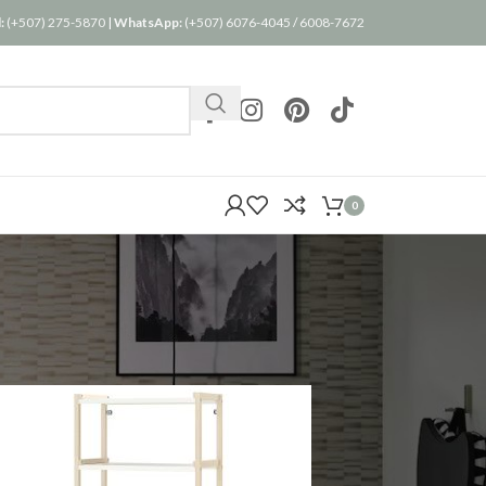
:
(+507) 275-5870
|
WhatsApp:
(+507) 6076-4045
/
6008-7672
0
24
36