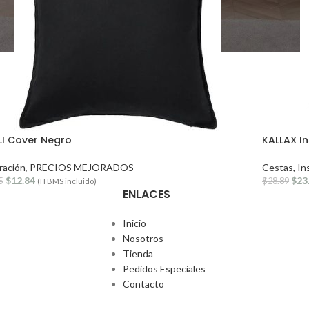
I Cover Negro
KALLAX I
ración
,
PRECIOS MEJORADOS
Cestas, In
$
12.84
$
23
5
$
28.89
(ITBMS incluido)
ENLACES
Inicio
Nosotros
Tienda
Pedidos Especiales
Contacto