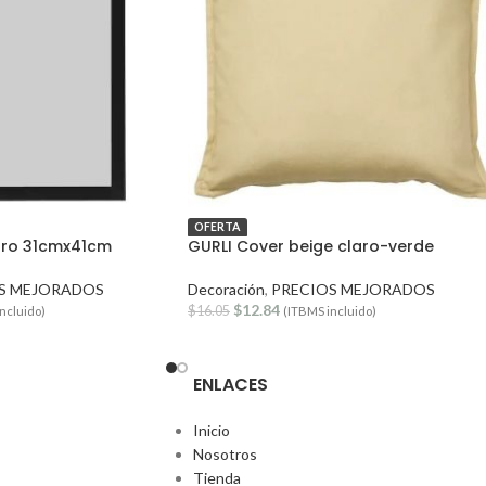
OFERTA
gro 31cmx41cm
GURLI Cover beige claro-verde
S MEJORADOS
Decoración
,
PRECIOS MEJORADOS
$
12.84
$
16.05
ncluido)
(ITBMS incluido)
ENLACES
Inicio
Nosotros
Tienda