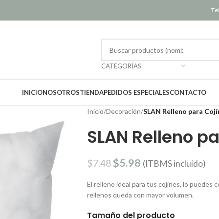
Tel
CATEGORÍAS
INICIO
NOSOTROS
TIENDA
PEDIDOS ESPECIALES
CONTACTO
Inicio
/
Decoración
/
SLAN Relleno para Cojí
SLAN Relleno pa
$
5.98
$
7.48
(ITBMS incluido)
El relleno ideal para tus cojines, lo puedes 
rellenos queda con mayor volumen.
Tamaño del producto