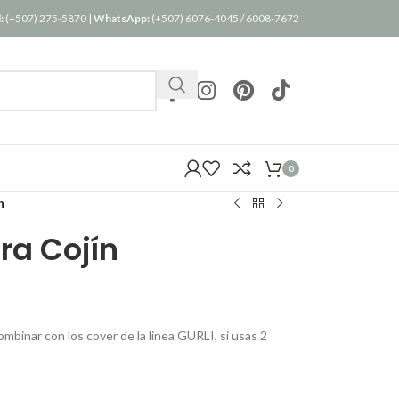
:
(+507) 275-5870
|
WhatsApp:
(+507) 6076-4045
/
6008-7672
0
n
ra Cojín
combinar con los cover de la linea GURLI, si usas 2