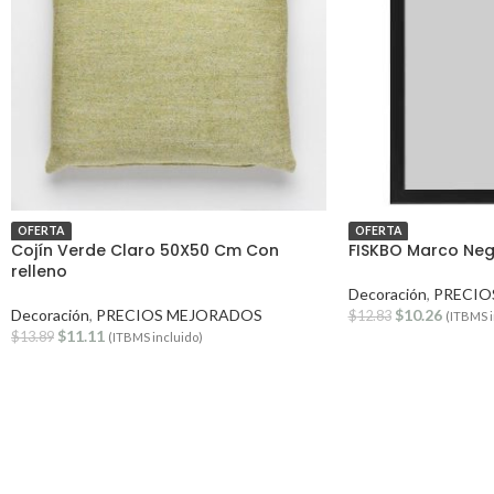
OFERTA
OFERTA
Cojín Verde Claro 50X50 Cm Con
FISKBO Marco Ne
relleno
Decoración
,
PRECIO
Decoración
,
PRECIOS MEJORADOS
$
10.26
$
12.83
(ITBMS i
$
11.11
$
13.89
(ITBMS incluido)