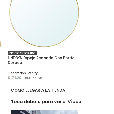
PRECIO MEJORADO
OFERTA
LINDBYN Espejo Redondo Con Borde
LOHALS Alfomb
Dorado
mano – Grand
Decoración
,
Vanity
Decoración
,
PRE
$
171.20
$
133.75
$
294.25
(ITBMS incluido)
(
COMO LLEGAR A LA TIENDA
Toca debajo para ver el Video