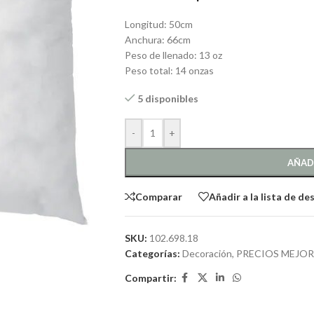
Longitud: 50cm
Anchura: 66cm
Peso de llenado: 13 oz
Peso total: 14 onzas
5 disponibles
-
+
AÑAD
Comparar
Añadir a la lista de de
SKU:
102.698.18
Categorías:
Decoración
,
PRECIOS MEJO
Compartir: