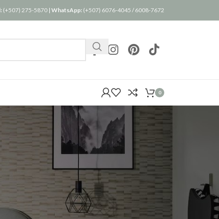
:
(+507) 275-5870
|
WhatsApp:
(+507) 6076-4045
/
6008-7672
0
24
36