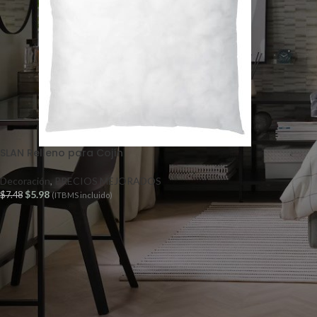
SLAN Relleno para Cojín
Decoración
,
PRECIOS MEJORADOS
$
5.98
$
7.48
(ITBMS incluido)