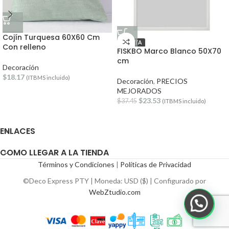
Cojín Turquesa 60X60 Cm
OFERTA
Con relleno
FISKBO Marco Blanco 50X70
cm
Decoración
$
18.17
(ITBMS incluido)
Decoración
,
PRECIOS
MEJORADOS
$
23.53
$
37.45
(ITBMS incluido)
ENLACES
COMO LLEGAR A LA TIENDA
Términos y Condiciones
|
Políticas de Privacidad
©Deco Express PTY | Moneda: USD ($) | Configurado por
WebZtudio.com