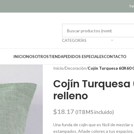
Tel
CATEGORÍAS
INICIO
NOSOTROS
TIENDA
PEDIDOS ESPECIALES
CONTACTO
Inicio
/
Decoración
/
Cojín Turquesa 60X60 
Cojín Turques
relleno
$
18.17
(ITBMS incluido)
Una funda de cojín que es fácil de mezclar y
estampados. Añade colores a tus espacios.