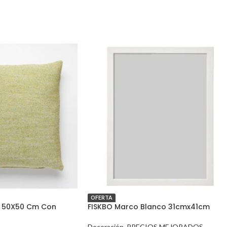
OFERTA
o 50X50 Cm Con
FISKBO Marco Blanco 31cmx41cm
Decoración
,
PRECIOS MEJORADOS