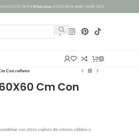
:
(+507) 275-5870
|
WhatsApp:
(+507) 6076-4045
/
6008-7672
0
Cm Con relleno
a 60X60 Cm Con
 combinar con otros cojines de colores sólidos o