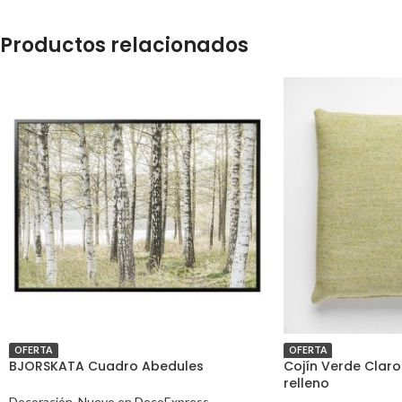
Productos relacionados
OFERTA
OFERTA
BJORSKATA Cuadro Abedules
Cojín Verde Clar
relleno
Decoración
,
Nuevo en DecoExpress
,