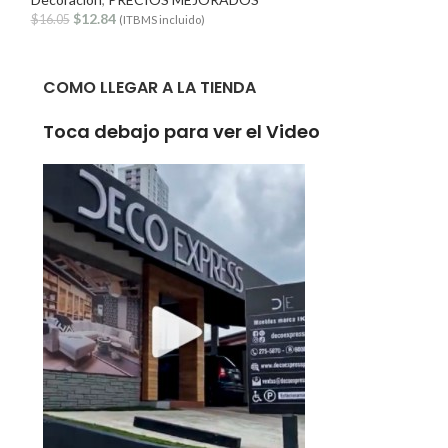
$
12.84
Decoración
,
PRE
$
16.05
(ITBMS incluido)
$
192.60
$
347.75
(
COMO LLEGAR A LA TIENDA
Toca debajo para ver el Video