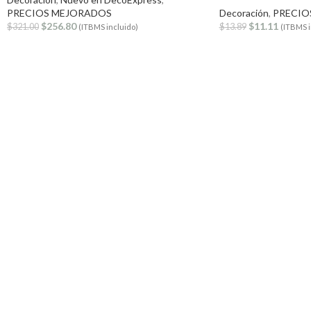
PRECIOS MEJORADOS
Decoración
,
PRECIO
$
256.80
$
11.11
$
321.00
$
13.89
(ITBMS incluido)
(ITBMS i