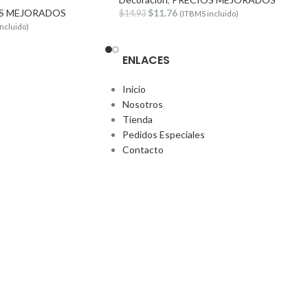
S MEJORADOS
$
11.76
$
14.93
(ITBMS incluido)
ncluido)
ENLACES
Inicio
Nosotros
Tienda
Pedidos Especiales
Contacto