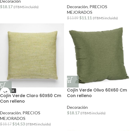
Decoración
$
18.17
Decoración
,
PRECIOS
(ITBMS incluido)
MEJORADOS
$
11.11
$
13.89
(ITBMS incluido)
Cojín Verde Olivo 60X60 Cm
OFERTA
Cojín Verde Claro 60X60 Cm
Con relleno
Con relleno
Decoración
Decoración
,
PRECIOS
$
18.17
(ITBMS incluido)
MEJORADOS
$
14.53
$
18.17
(ITBMS incluido)