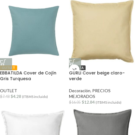
OUTLET
OFERTA
EBBATILDA Cover de Cojín
GURLI Cover beige claro-
Gris Turquesa
verde
OUTLET
Decoración
,
PRECIOS
$
4.28
MEJORADOS
$
7.48
(ITBMS incluido)
$
12.84
$
16.05
(ITBMS incluido)