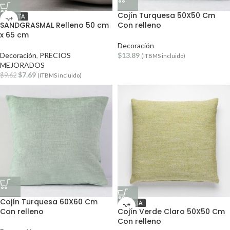
Cojín Turquesa 50X50 Cm
OFERTA
SANDGRASMAL Relleno 50 cm
Con relleno
x 65 cm
Decoración
Decoración
,
PRECIOS
$
13.89
(ITBMS incluido)
MEJORADOS
$
7.69
$
9.62
(ITBMS incluido)
Cojín Turquesa 60X60 Cm
OFERTA
Con relleno
Cojín Verde Claro 50X50 Cm
Con relleno