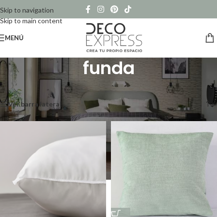
Skip to navigation
Skip to main content
MENÚ
funda
Inicio
/
Productos etiquetados “funda”
Mostrando los 12 resultados
Ver barra lateral