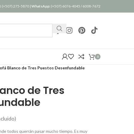
:
(+507) 275-5870
|
WhatsApp:
(+507) 6076-4045
/
6008-7672
0
fá Blanco de Tres Puestos Desenfundable
anco de Tres
undable
cluido)
onde todos querrán pasar mucho tiempo. Es muy