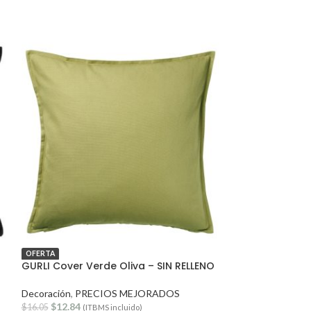
OFERTA
OFERTA
GURLI Cover Verde Oliva – SIN RELLENO
LINANAS Sofá 
Decoración
,
PRECIOS MEJORADOS
PRECIOS MEJO
$
12.84
$
663.40
$
16.05
$
829.25
(ITBMS incluido)
(