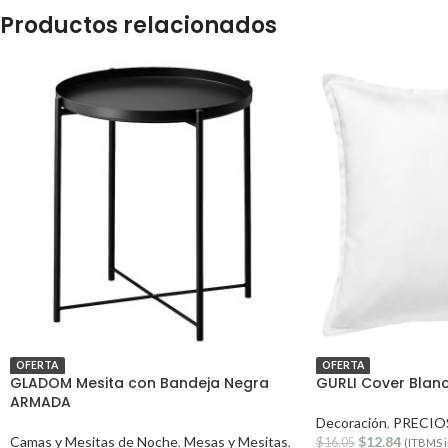
Productos relacionados
OFERTA
OFERTA
GLADOM Mesita con Bandeja Negra
GURLI Cover Blan
ARMADA
Decoración
,
PRECIO
Camas y Mesitas de Noche
,
Mesas y Mesitas
,
$
12.84
$
16.05
(ITBMS i