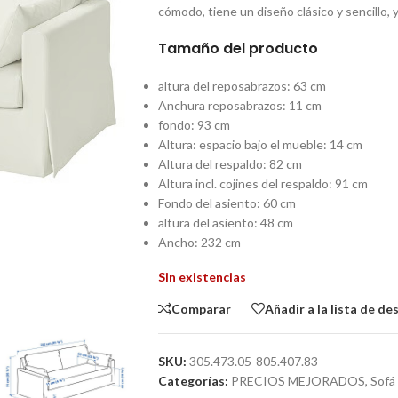
cómodo, tiene un diseño clásico y sencillo, 
Tamaño del producto
altura del reposabrazos:
63 cm
Anchura reposabrazos:
11 cm
fondo:
93 cm
Altura: espacio bajo el mueble:
14 cm
Altura del respaldo:
82 cm
Altura incl. cojines del respaldo:
91 cm
Fondo del asiento:
60 cm
altura del asiento:
48 cm
Ancho:
232 cm
Sin existencias
Comparar
Añadir a la lista de de
SKU:
305.473.05-805.407.83
Categorías:
PRECIOS MEJORADOS
,
Sofá