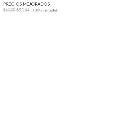
PRECIOS MEJORADOS
$
55.64
$
69.55
(ITBMS incluido)