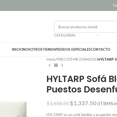
Tel
CATEGORÍAS
INICIO
NOSOTROS
TIENDA
PEDIDOS ESPECIALES
CONTACTO
Inicio
/
PRECIOS MEJORADOS
/
HYLTARP So
HYLTARP Sofá Bl
Puestos Desenf
$
1,337.50
$
1,658.50
(ITBMS in
HYLTARP es un sofá familiar y acogedor d