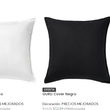
OFERTA
co
GURLI Cover Negro
S MEJORADOS
Decoración
,
PRECIOS MEJORADOS
$
12.84
$
16.05
ncluido)
(ITBMS incluido)