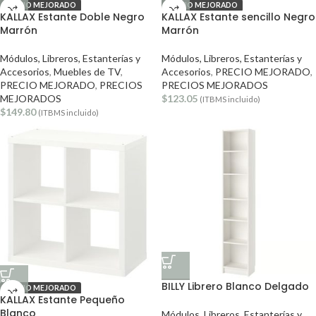
PRECIO MEJORADO
PRECIO MEJORADO
KALLAX Estante Doble Negro
KALLAX Estante sencillo Negro
Marrón
Marrón
Módulos, Libreros, Estanterías y
Módulos, Libreros, Estanterías y
Accesorios
,
Muebles de TV
,
Accesorios
,
PRECIO MEJORADO
,
PRECIO MEJORADO
,
PRECIOS
PRECIOS MEJORADOS
MEJORADOS
$
123.05
(ITBMS incluido)
$
149.80
(ITBMS incluido)
BILLY Librero Blanco Delgado
PRECIO MEJORADO
KALLAX Estante Pequeño
Blanco
Módulos, Libreros, Estanterías y