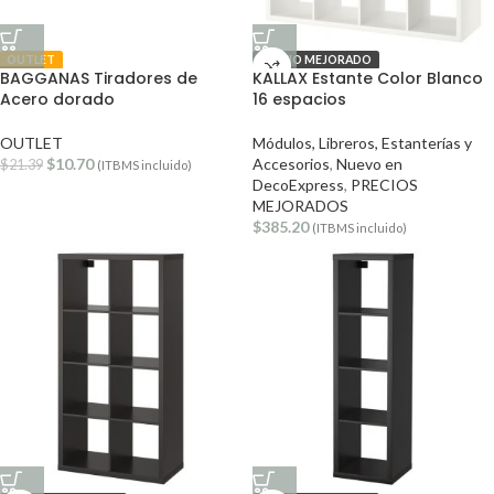
OUTLET
PRECIO MEJORADO
BAGGANAS Tiradores de
KALLAX Estante Color Blanco
Acero dorado
16 espacios
OUTLET
Módulos, Libreros, Estanterías y
$
10.70
Accesorios
,
Nuevo en
$
21.39
(ITBMS incluido)
DecoExpress
,
PRECIOS
MEJORADOS
$
385.20
(ITBMS incluido)