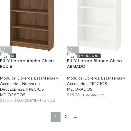
OFERTA
PRECIO MEJORADO
BILLY Librero Ancho Chico
BILLY Librero Blanco Chico
Roble
ARMADO
Módulos, Libreros, Estanterías y
Módulos, Libreros, Estanterías y
Accesorios
,
Nuevo en
Accesorios
,
PRECIOS
DecoExpress
,
PRECIOS
MEJORADOS
MEJORADOS
$
95.23
(ITBMS incluido)
$
107.00
$
133.75
(ITBMS incluido)
1
2
→