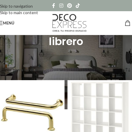
Skip to navigation
Skip to main content
MENÚ
librero
Inicio
/
Productos etiquetados “librero”
Mostrando 1–12 de 24 resultados
Ver barra lateral