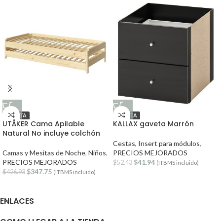
OFERTA
OFERTA
UTÅKER Cama Apilable
KALLAX gaveta Marrón
Natural No incluye colchón
Cestas, Insert para módulos
,
Camas y Mesitas de Noche
,
Niños
,
PRECIOS MEJORADOS
PRECIOS MEJORADOS
$
41.94
$
52.43
(ITBMS incluido)
$
347.75
$
426.93
(ITBMS incluido)
ENLACES