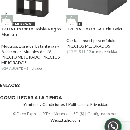
PRECIO MEJORADO
OFERTA
KALLAX Estante Doble Negro
DRONA Cesta Gris de Tela
Marrón
Cestas, Insert para módulos
,
Módulos, Libreros, Estanterías y
PRECIOS MEJORADOS
Accesorios
,
Muebles de TV
,
$
11.13
$
13.91
(ITBMS incluido)
PRECIO MEJORADO
,
PRECIOS
MEJORADOS
$
149.80
(ITBMS incluido)
ENLACES
COMO LLEGAR A LA TIENDA
Términos y Condiciones
|
Políticas de Privacidad
©Deco Express PTY | Moneda: USD ($) | Configurado por
WebZtudio.com