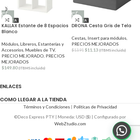
OFERTA
OFERTA
KALLAX Estante de 8 Espacios
DRONA Cesta Gris de Tela
Blanco
Cestas, Insert para módulos
,
Módulos, Libreros, Estanterías y
PRECIOS MEJORADOS
Accesorios
,
Muebles de TV
,
$
11.13
$
13.91
(ITBMS incluido)
PRECIO MEJORADO
,
PRECIOS
MEJORADOS
$
149.80
(ITBMS incluido)
ENLACES
COMO LLEGAR A LA TIENDA
Términos y Condiciones
|
Políticas de Privacidad
©Deco Express PTY | Moneda: USD ($) | Configurado por
WebZtudio.com