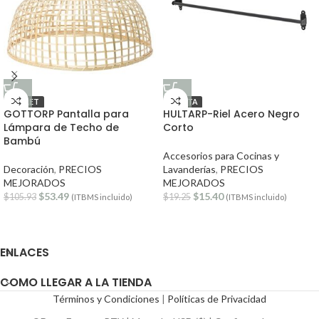
OUTLET
OFERTA
GOTTORP Pantalla para
HULTARP-Riel Acero Negro
Lámpara de Techo de
Corto
Bambú
Accesorios para Cocinas y
Decoración
,
PRECIOS
Lavanderías
,
PRECIOS
MEJORADOS
MEJORADOS
$
53.49
$
15.40
$
105.93
$
19.25
(ITBMS incluido)
(ITBMS incluido)
ENLACES
COMO LLEGAR A LA TIENDA
Términos y Condiciones
|
Políticas de Privacidad