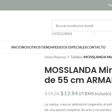
Tel
CATEGORÍAS
INICIO
NOSOTROS
TIENDA
PEDIDOS ESPECIALES
CONTACTO
Inicio
/
Repisas Y Tablillas
/
MOSSLANDA Mini
MOSSLANDA Mini
de 55 cm ARM
$
12.84
$
19.26
(ITBMS incluido)
La repisa, crea un ambiente hogareño al exhi
de una pared completa de arte y recuerdos.