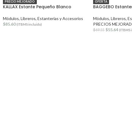
PRECIO MEJORADO
OFERTA
KALLAX Estante Pequeño Blanco
BAGGEBO Estanter
Módulos, Libreros, Estanterías y Accesorios
Módulos, Libreros, E
$
85.60
PRECIOS MEJORA
(ITBMS incluido)
$
55.64
$
69.55
(ITBMS i