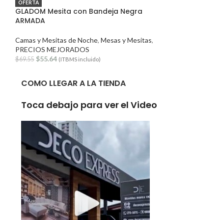
OFERTA
PRECIO MEJORADO
GLADOM Mesita con Bandeja Negra
MALM Mesita d
ARMADA
Camas y Mesitas 
Camas y Mesitas de Noche
,
Mesas y Mesitas
,
MEJORADO
PRECIOS MEJORADOS
$
112.35
(ITBMS inc
$
55.64
$
69.55
(ITBMS incluido)
COMO LLEGAR A LA TIENDA
Toca debajo para ver el Video