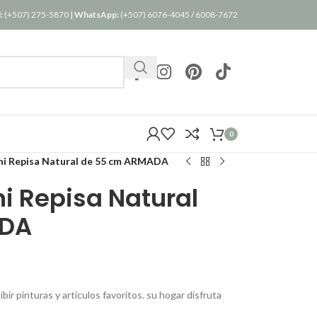
:
(+507) 275-5870
|
WhatsApp:
(+507) 6076-4045
/
6008-7672
0
 Repisa Natural de 55 cm ARMADA
 Repisa Natural
ADA
bir pinturas y artículos favoritos. su hogar disfruta