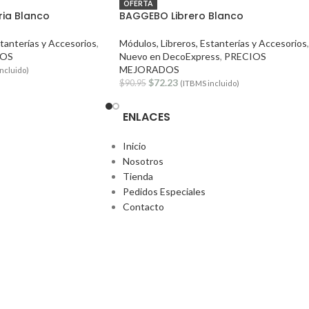
OFERTA
ia Blanco
BAGGEBO Librero Blanco
stanterías y Accesorios
,
Módulos, Libreros, Estanterías y Accesorios
,
DOS
Nuevo en DecoExpress
,
PRECIOS
MEJORADOS
ncluido)
$
72.23
$
90.95
(ITBMS incluido)
ENLACES
Inicio
Nosotros
Tienda
Pedidos Especiales
Contacto