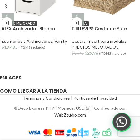
PRECIO MEJORADO
OFERTA
ALEX Archivador Blanco
TJILLEVIPS Cesta de Yute
Escritorios y Archivadores
,
Vanity
Cestas, Insert para módulos
,
$
197.95
PRECIOS MEJORADOS
(ITBMS incluido)
$
29.96
$
37.45
(ITBMS incluido)
ENLACES
COMO LLEGAR A LA TIENDA
Términos y Condiciones
|
Políticas de Privacidad
©Deco Express PTY | Moneda: USD ($) | Configurado por
WebZtudio.com