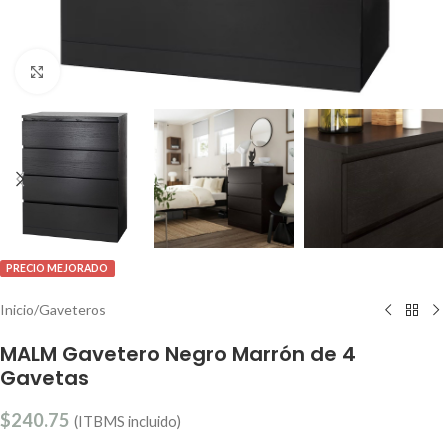
Clic para ampliar
PRECIO MEJORADO
Inicio
/
Gaveteros
MALM Gavetero Negro Marrón de 4
Gavetas
$
240.75
(ITBMS incluido)