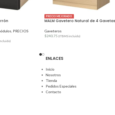
PRECIO MEJORADO
rrón
MALM Gavetero Natural de 4 Gaveta
módulos
,
PRECIOS
Gaveteros
$
240.75
(ITBMS incluido)
ncluido)
ENLACES
Inicio
Nosotros
Tienda
Pedidos Especiales
Contacto