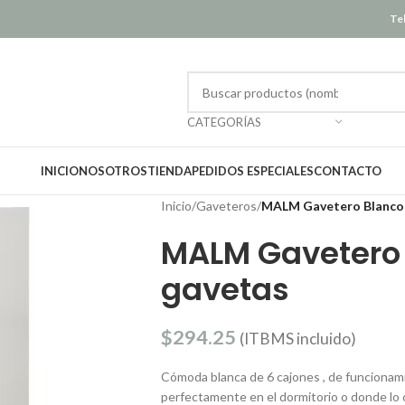
Tel
CATEGORÍAS
INICIO
NOSOTROS
TIENDA
PEDIDOS ESPECIALES
CONTACTO
Inicio
/
Gaveteros
/
MALM Gavetero Blanco 
MALM Gavetero 
gavetas
$
294.25
(ITBMS incluido)
Cómoda blanca de 6 cajones , de funcionami
perfectamente en el dormitorio o donde lo 