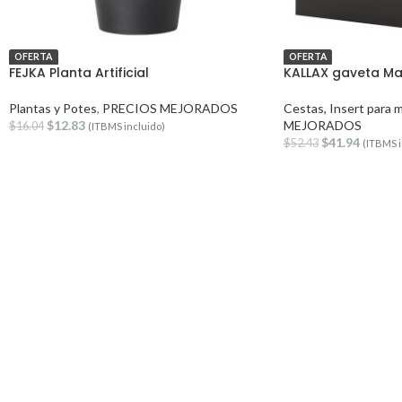
OFERTA
OFERTA
FEJKA Planta Artificial
KALLAX gaveta Ma
Plantas y Potes
,
PRECIOS MEJORADOS
Cestas, Insert para 
$
12.83
MEJORADOS
$
16.04
(ITBMS incluido)
$
41.94
$
52.43
(ITBMS i