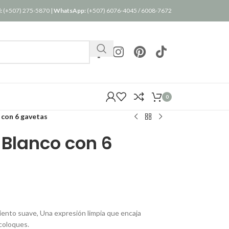
:
(+507) 275-5870
|
WhatsApp:
(+507) 6076-4045
/
6008-7672
0
con 6 gavetas
Blanco con 6
ento suave, Una expresión limpia que encaja
coloques.