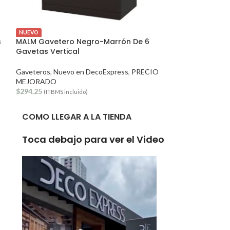
NUEVO
OFERTA
s
MALM Gavetero Negro-Marrón De 6
MOSSLANDA Mini
Gavetas Vertical
55cm
Gaveteros
,
Nuevo en DecoExpress
,
PRECIO
PRECIOS MEJO
MEJORADO
$
9.63
$
16.05
(ITBM
$
294.25
(ITBMS incluido)
COMO LLEGAR A LA TIENDA
Toca debajo para ver el Video