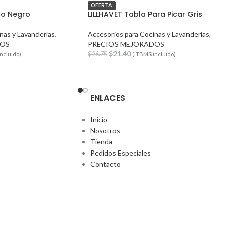
OFERTA
ro Negro
LILLHAVET Tabla Para Picar Gris
nas y Lavanderías
,
Accesorios para Cocinas y Lavanderías
,
DOS
PRECIOS MEJORADOS
$
21.40
$
26.75
ncluido)
(ITBMS incluido)
ENLACES
Inicio
Nosotros
Tienda
Pedidos Especiales
Contacto