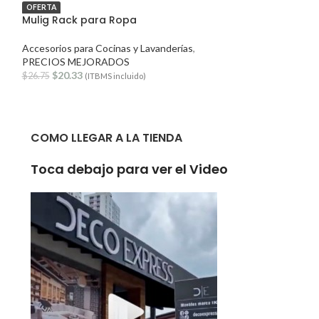
OFERTA
OFERTA
Mulig Rack para Ropa
TJUSIG Percher
Accesorios para Cocinas y Lavanderías
,
Accesorios para C
PRECIOS MEJORADOS
PRECIOS MEJO
$
20.33
$
34.23
$
26.75
$
42.79
(ITBMS incluido)
(ITB
COMO LLEGAR A LA TIENDA
Toca debajo para ver el Video