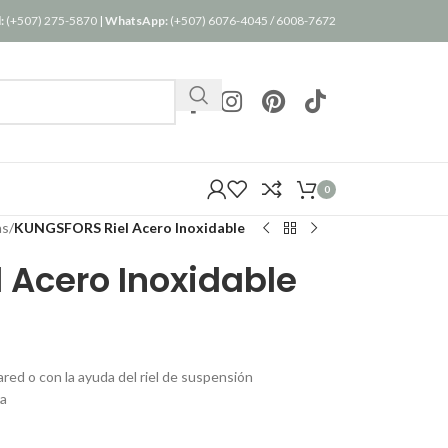
:
(+507) 275-5870
|
WhatsApp:
(+507) 6076-4045
/
6008-7672
0
as
/
KUNGSFORS Riel Acero Inoxidable
 Acero Inoxidable
red o con la ayuda del riel de suspensión
ra