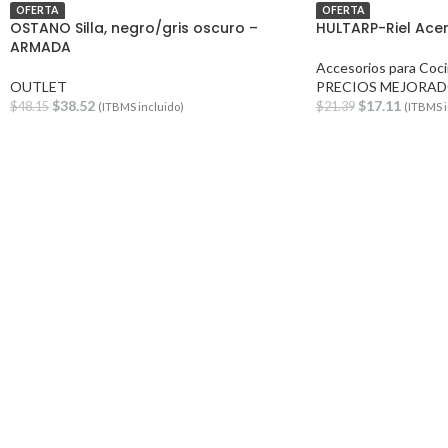
OFERTA
OFERTA
OSTANO Silla, negro/gris oscuro –
HULTARP-Riel Ace
ARMADA
Accesorios para Coci
OUTLET
PRECIOS MEJORA
$
38.52
$
17.11
$
48.15
$
21.39
(ITBMS incluido)
(ITBMS i