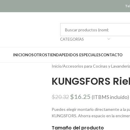
Tel
CATEGORÍAS
INICIO
NOSOTROS
TIENDA
PEDIDOS ESPECIALES
CONTACTO
Inicio
/
Accesorios para Cocinas y Lavanderí
KUNGSFORS Riel
$
16.25
$
20.32
(ITBMS incluido)
Puedes elegir montarlo directamente a la pa
KUNGSFORS. Ahorra espacio en la encime
Tamaño del producto