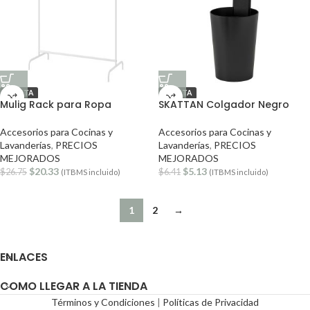
OFERTA
OFERTA
Mulig Rack para Ropa
SKATTAN Colgador Negro
Accesorios para Cocinas y
Accesorios para Cocinas y
Lavanderías
,
PRECIOS
Lavanderías
,
PRECIOS
MEJORADOS
MEJORADOS
$
20.33
$
5.13
$
26.75
$
6.41
(ITBMS incluido)
(ITBMS incluido)
1
2
→
ENLACES
COMO LLEGAR A LA TIENDA
Términos y Condiciones
|
Políticas de Privacidad