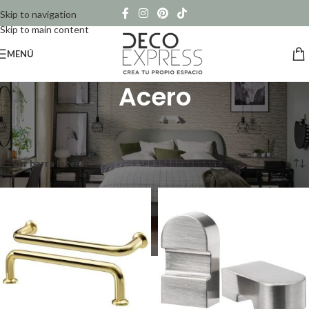
Skip to navigation
Skip to main content
MENÚ
Acero
Inicio
/
Productos etiquetados “Acero”
Mostrando 1–12 de 13 resultados
Ver barra lateral