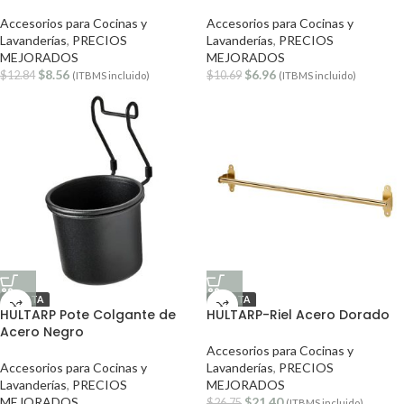
Accesorios para Cocinas y
Accesorios para Cocinas y
Lavanderías
,
PRECIOS
Lavanderías
,
PRECIOS
MEJORADOS
MEJORADOS
$
8.56
$
6.96
$
12.84
$
10.69
(ITBMS incluido)
(ITBMS incluido)
OFERTA
OFERTA
HULTARP Pote Colgante de
HULTARP-Riel Acero Dorado
Acero Negro
Accesorios para Cocinas y
Accesorios para Cocinas y
Lavanderías
,
PRECIOS
Lavanderías
,
PRECIOS
MEJORADOS
MEJORADOS
$
21.40
$
26.75
(ITBMS incluido)