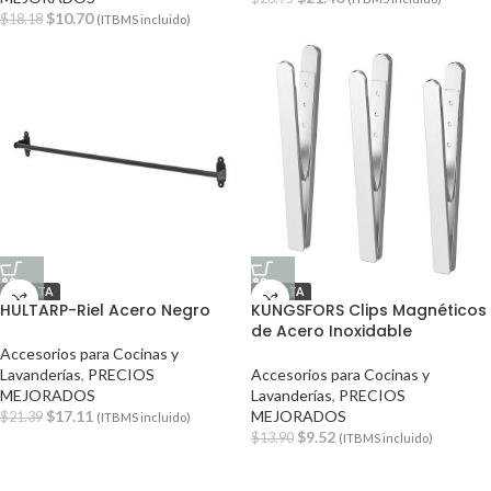
$
10.70
$
18.18
(ITBMS incluido)
OFERTA
OFERTA
HULTARP-Riel Acero Negro
KUNGSFORS Clips Magnéticos
de Acero Inoxidable
Accesorios para Cocinas y
Lavanderías
,
PRECIOS
Accesorios para Cocinas y
MEJORADOS
Lavanderías
,
PRECIOS
$
17.11
MEJORADOS
$
21.39
(ITBMS incluido)
$
9.52
$
13.90
(ITBMS incluido)