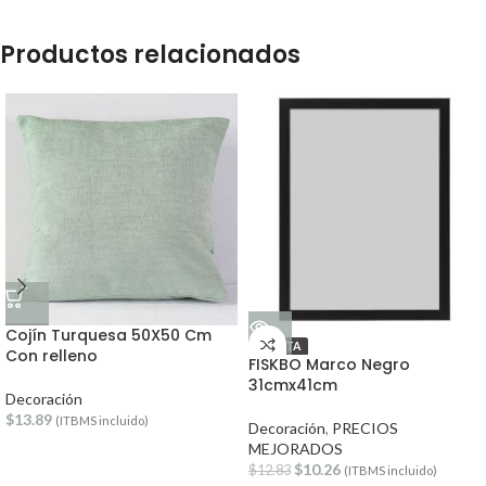
Productos relacionados
Cojín Turquesa 50X50 Cm
OFERTA
Con relleno
FISKBO Marco Negro
31cmx41cm
Decoración
$
13.89
(ITBMS incluido)
Decoración
,
PRECIOS
MEJORADOS
$
10.26
$
12.83
(ITBMS incluido)