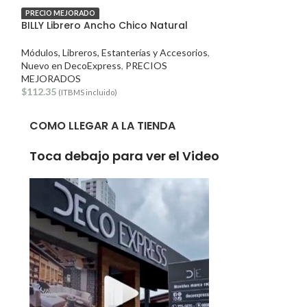
PRECIO MEJORADO
PRECIO MEJORADO
BILLY Librero Ancho Chico Natural
BILLY Librero 
Módulos, Libreros, Estanterías y Accesorios
,
Módulos, Libreros
Nuevo en DecoExpress
,
PRECIOS
PRECIOS MEJO
MEJORADOS
$
115.56
(ITBMS inc
$
112.35
(ITBMS incluido)
COMO LLEGAR A LA TIENDA
Toca debajo para ver el Video