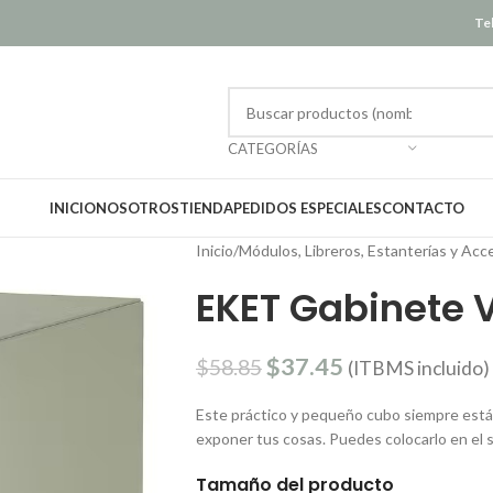
Tel
CATEGORÍAS
INICIO
NOSOTROS
TIENDA
PEDIDOS ESPECIALES
CONTACTO
Inicio
/
Módulos, Libreros, Estanterías y Acc
EKET Gabinete 
$
37.45
$
58.85
(ITBMS incluido)
Este práctico y pequeño cubo siempre está
exponer tus cosas. Puedes colocarlo en el s
Tamaño del producto