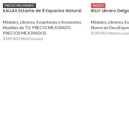
PRECIO MEJORADO
NUEVO
KALLAX Estante de 8 Espacios Natural
BILLY Librero Delg
Módulos, Libreros, Estanterías y Accesorios
,
Módulos, Libreros, E
Muebles de TV
,
PRECIO MEJORADO
,
Nuevo en DecoExpre
PRECIOS MEJORADOS
$
149.80
(ITBMS incluid
$
149.80
(ITBMS incluido)