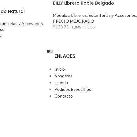
BILLY Librero Roble Delgado
ado Natural
Módulos, Libreros, Estanterías y Accesorios
,
PRECIO MEJORADO
stanterías y Accesorios
,
$
133.75
(ITBMS incluido)
ss
o)
ENLACES
Inicio
Nosotros
Tienda
Pedidos Especiales
Contacto