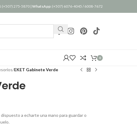
:
(+507) 275-5870
|
WhatsApp:
(+507) 6076-4045
/
6008-7672
0
esorios
/
EKET Gabinete Verde
Verde
 dispuesto a echarte una mano para guardar o
uelo.