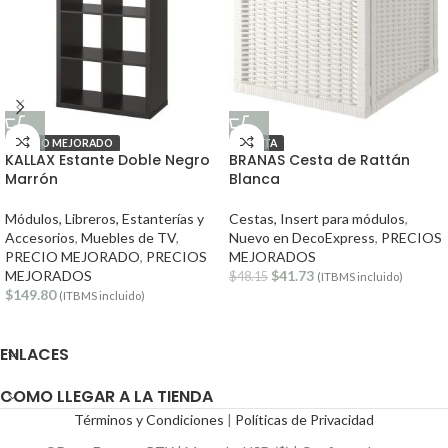
PRECIO MEJORADO
OFERTA
KALLAX Estante Doble Negro
BRANAS Cesta de Rattán
Marrón
Blanca
Módulos, Libreros, Estanterías y
Cestas, Insert para módulos
,
Accesorios
,
Muebles de TV
,
Nuevo en DecoExpress
,
PRECIOS
PRECIO MEJORADO
,
PRECIOS
MEJORADOS
MEJORADOS
$
41.73
$
48.15
(ITBMS incluido)
$
149.80
(ITBMS incluido)
ENLACES
COMO LLEGAR A LA TIENDA
Términos y Condiciones
|
Políticas de Privacidad