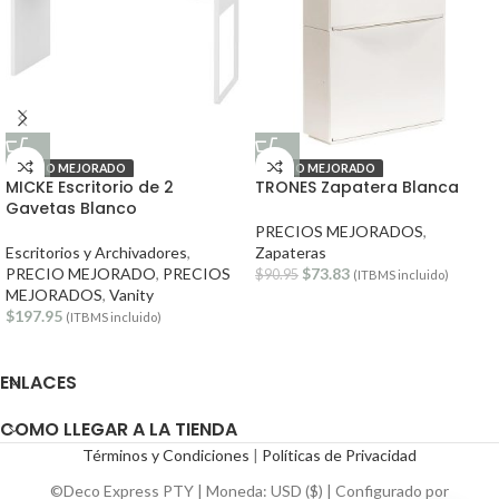
PRECIO MEJORADO
PRECIO MEJORADO
MICKE Escritorio de 2
TRONES Zapatera Blanca
Gavetas Blanco
PRECIOS MEJORADOS
,
Escritorios y Archivadores
,
Zapateras
PRECIO MEJORADO
,
PRECIOS
$
73.83
$
90.95
(ITBMS incluido)
MEJORADOS
,
Vanity
$
197.95
(ITBMS incluido)
ENLACES
COMO LLEGAR A LA TIENDA
Términos y Condiciones
|
Políticas de Privacidad
©Deco Express PTY | Moneda: USD ($) | Configurado por